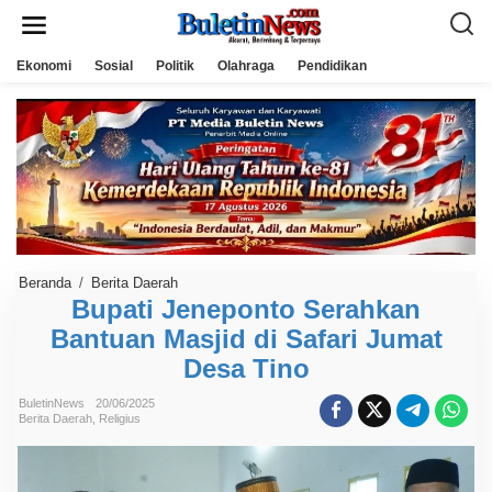
L
e
w
a
Ekonomi
Sosial
Politik
Olahraga
Pendidikan
t
i
k
e
k
o
n
t
e
n
Beranda
/
Berita Daerah
B
u
Bupati Jeneponto Serahkan
p
Bantuan Masjid di Safari Jumat
a
t
Desa Tino
i
J
e
BuletinNews
20/06/2025
n
Berita Daerah
,
Religius
e
p
o
n