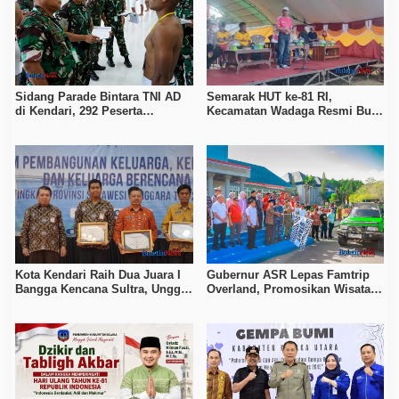
Sidang Parade Bintara TNI AD
Semarak HUT ke-81 RI,
di Kendari, 292 Peserta
Kecamatan Wadaga Resmi Buka
Diingatkan Waspada Janji
Porseni Setelah Vakum Tujuh
Kelulusan Berbayar
Tahun
Kota Kendari Raih Dua Juara I
Gubernur ASR Lepas Famtrip
Bangga Kencana Sultra, Unggul
Overland, Promosikan Wisata
pada Pelayanan MOW dan Data
Bombana, Kolaka, dan Koltim
Keluarga