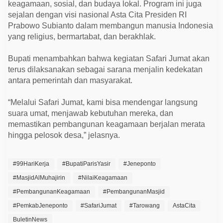
keagamaan, sosial, dan budaya lokal. Program ini juga
sejalan dengan visi nasional Asta Cita Presiden RI
Prabowo Subianto dalam membangun manusia Indonesia
yang religius, bermartabat, dan berakhlak.
Bupati menambahkan bahwa kegiatan Safari Jumat akan
terus dilaksanakan sebagai sarana menjalin kedekatan
antara pemerintah dan masyarakat.
“Melalui Safari Jumat, kami bisa mendengar langsung
suara umat, menjawab kebutuhan mereka, dan
memastikan pembangunan keagamaan berjalan merata
hingga pelosok desa,” jelasnya.
#99HariKerja
#BupatiParisYasir
#Jeneponto
#MasjidAlMuhajirin
#NilaiKeagamaan
#PembangunanKeagamaan
#PembangunanMasjid
#PemkabJeneponto
#SafariJumat
#Tarowang
AstaCita
BuletinNews