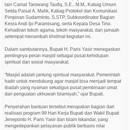
i
lain Camat Tarowang Taufiq, S.E., M.M., Kabag Umum
J
u
Setda Paisal A. Malik, Kabag Protokol dan Komunikasi
m
Pimpinan Sudarminto, S.STP, Subkoordinator Bagian
a
Kesra Andi Ijo Paramisang, serta Kepala Desa Tino.
t
D
Kehadiran tokoh agama, tokoh masyarakat, dan jamaah
e
setempat menambah khidmat kegiatan ini.
s
a
T
Dalam sambutannya, Bupati H. Paris Yasir menegaskan
i
n
pentingnya peran masjid sebagai pusat kehidupan
o
spiritual dan sosial masyarakat.
“Masjid adalah jantung spiritual masyarakat. Pemerintah
hadir untuk mendukung agar masjid bisa menjadi tempat
ibadah yang nyaman sekaligus pusat pembinaan umat
dan penguatan ukhuwah Islamiyah,” ujar Bupati.
Penyerahan bantuan tersebut merupakan bagian dari
realisasi program 99 Hari Kerja Bupati dan Wakil Bupati
Jeneponto H. Paris Yasir dan Islam Iskandar, yang
mengedepankan pelayanan publik berbasis nilai