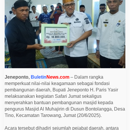
t
o
S
e
r
a
h
k
a
n
B
a
n
t
u
a
n
M
Jeneponto,
Buletin
News.com
– Dalam rangka
a
memperkuat nilai-nilai keagamaan sebagai fondasi
s
j
pembangunan daerah, Bupati Jeneponto H. Paris Yasir
i
melaksanakan kegiatan Safari Jumat sekaligus
d
d
menyerahkan bantuan pembangunan masjid kepada
i
pengurus Masjid Al Muhajirin di Dusun Bontolangga, Desa
S
a
Tino, Kecamatan Tarowang, Jumat (20/6/2025).
f
a
r
Acara tersebut dihadiri sejumlah pejabat daerah, antara