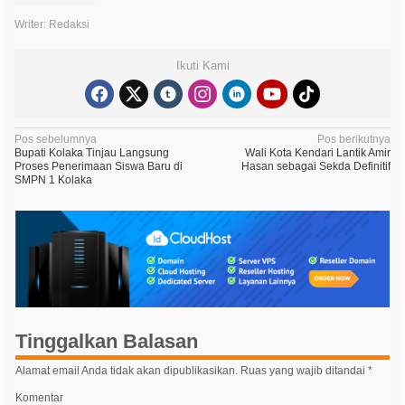
Writer: Redaksi
Ikuti Kami
N
Pos sebelumnya
Pos berikutnya
Bupati Kolaka Tinjau Langsung
Wali Kota Kendari Lantik Amir
a
Proses Penerimaan Siswa Baru di
Hasan sebagai Sekda Definitif
SMPN 1 Kolaka
v
i
g
a
s
i
p
Tinggalkan Balasan
o
Alamat email Anda tidak akan dipublikasikan.
Ruas yang wajib ditandai
*
s
Komentar