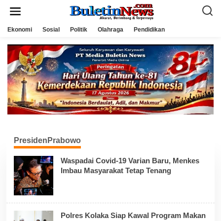
L
e
w
a
Ekonomi
Sosial
Politik
Olahraga
Pendidikan
t
i
k
e
k
o
n
t
e
n
PresidenPrabowo
Waspadai Covid-19 Varian Baru, Menkes
Imbau Masyarakat Tetap Tenang
Polres Kolaka Siap Kawal Program Makan