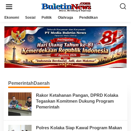
L
e
w
a
Ekonomi
Sosial
Politik
Olahraga
Pendidikan
t
i
k
e
k
o
n
t
e
n
PemerintahDaerah
Rakor Ketahanan Pangan, DPRD Kolaka
Tegaskan Komitmen Dukung Program
Pemerintah
Polres Kolaka Siap Kawal Program Makan