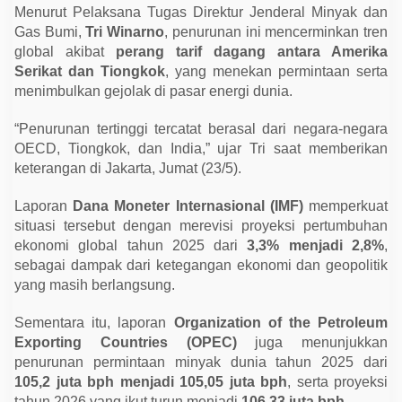
a
Menurut Pelaksana Tugas Direktur Jenderal Minyak dan
T
Gas Bumi,
Tri Winarno
, penurunan ini mencerminkan tren
u
r
global akibat
perang tarif dagang antara Amerika
u
Serikat dan Tiongkok
, yang menekan permintaan serta
n
J
menimbulkan gejolak di pasar energi dunia.
a
d
i
“Penurunan tertinggi tercatat berasal dari negara-negara
U
OECD, Tiongkok, dan India,” ujar Tri saat memberikan
S
D
keterangan di Jakarta, Jumat (23/5).
6
5
Laporan
Dana Moneter Internasional (IMF)
memperkuat
,
2
situasi tersebut dengan merevisi proyeksi pertumbuhan
9
ekonomi global tahun 2025 dari
3,3% menjadi 2,8%
,
sebagai dampak dari ketegangan ekonomi dan geopolitik
yang masih berlangsung.
Sementara itu, laporan
Organization of the Petroleum
Exporting Countries (OPEC)
juga menunjukkan
penurunan permintaan minyak dunia tahun 2025 dari
105,2 juta bph menjadi 105,05 juta bph
, serta proyeksi
tahun 2026 yang ikut turun menjadi
106,33 juta bph
.