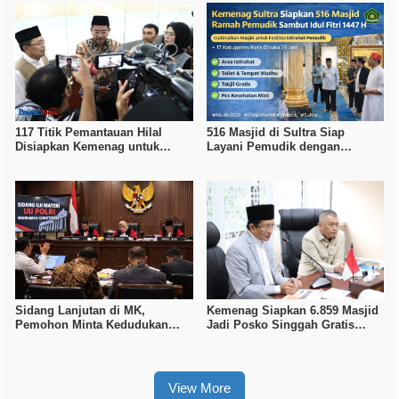
117 Titik Pemantauan Hilal
516 Masjid di Sultra Siap
Disiapkan Kemenag untuk
Layani Pemudik dengan
Tentukan 1 Syawal 1447 H
Fasilitas Ibadah dan Istirahat
Sidang Lanjutan di MK,
Kemenag Siapkan 6.859 Masjid
Pemohon Minta Kedudukan
Jadi Posko Singgah Gratis
Polri Diubah Melalui Mendagri
Pemudik Lebaran 2026
View More