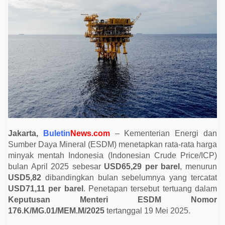
b
a
l
M
e
n
u
r
u
n
,
H
a
r
g
a
M
i
Jakarta,
Buletin
News.com
– Kementerian Energi dan
n
Sumber Daya Mineral (ESDM) menetapkan rata-rata harga
y
a
minyak mentah Indonesia (Indonesian Crude Price/ICP)
k
bulan April 2025 sebesar
USD65,29 per barel
, menurun
I
n
USD5,82
dibandingkan bulan sebelumnya yang tercatat
d
USD71,11 per barel
. Penetapan tersebut tertuang dalam
o
n
Keputusan Menteri ESDM Nomor
e
176.K/MG.01/MEM.M/2025
tertanggal 19 Mei 2025.
s
i