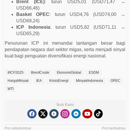
Brent (ICE)
: turun USD5,01 (USD71,47 →
USD66,46)
Basket OPEC
: turun USD4,76 (USD74,00 →
USD69,24)
ICP Indonesia
: turun USD5,82 (USD71,11 →
USD65,29)
Penurunan ICP ini menandai tantangan besar bagi
pendapatan negara dari sektor migas, serta menjadi sinyal
kuat bagi penguatan diversifikasi energi nasional.
#ICP2025
BrentCrude
EkonomiGlobal
ESDM
HargaMinyak
IEA
KrisisEnergi
MinyakIndonesia
OPEC
WTI
Ikuti Kami
N
Pos sebelumnya
Pos berikutnya