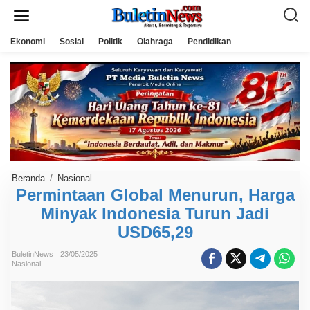
L
e
w
a
Ekonomi
Sosial
Politik
Olahraga
Pendidikan
t
i
k
e
k
o
n
t
e
n
Beranda
/
Nasional
P
e
Permintaan Global Menurun, Harga
r
Minyak Indonesia Turun Jadi
m
i
USD65,29
n
t
a
BuletinNews
23/05/2025
a
Nasional
n
G
l
o