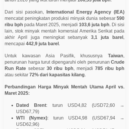
Dari sisi pasokan,
International Energy Agency (IEA)
mencatat peningkatan produksi minyak dunia sebesar
590
ribu bph
pada Maret 2025, menjadi
103,6 juta bph
. Di sisi
lain, stok minyak mentah komersial Amerika Serikat pada
akhir April juga meningkat sebanyak
3,1 juta barel
,
mencapai
442,9 juta barel
.
Untuk kawasan Asia Pasifik, khususnya
Taiwan
,
penurunan harga turut dipengaruhi oleh penurunan
Crude
Run Rate
sebesar
30 ribu bph
, menjadi
785 ribu bph
atau sekitar
72% dari kapasitas kilang
.
Perbandingan Harga Minyak Mentah Utama April vs.
Maret 2025:
Dated Brent
: turun USD4,82 (USD72,60 →
USD67,79)
WTI (Nymex)
: turun USD4,98 (USD67,94 →
USD62,96)