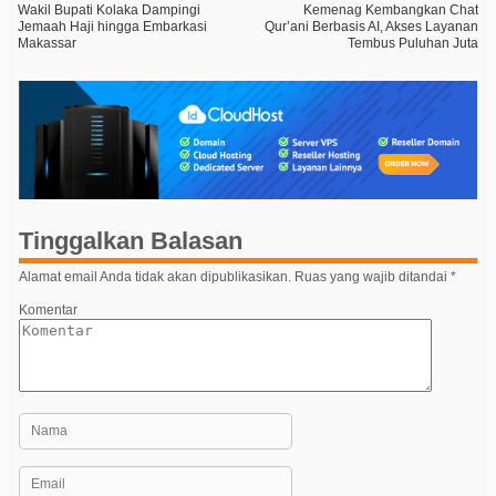
Wakil Bupati Kolaka Dampingi
Kemenag Kembangkan Chat
a
Jemaah Haji hingga Embarkasi
Qur’ani Berbasis AI, Akses Layanan
Makassar
Tembus Puluhan Juta
v
i
g
a
s
i
p
Tinggalkan Balasan
o
Alamat email Anda tidak akan dipublikasikan.
Ruas yang wajib ditandai
*
s
Komentar