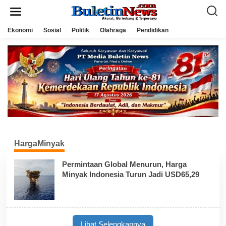
L
e
w
a
Ekonomi
Sosial
Politik
Olahraga
Pendidikan
t
i
k
e
k
o
n
t
e
n
HargaMinyak
Permintaan Global Menurun, Harga
Minyak Indonesia Turun Jadi USD65,29
Lihat Selengkapnya