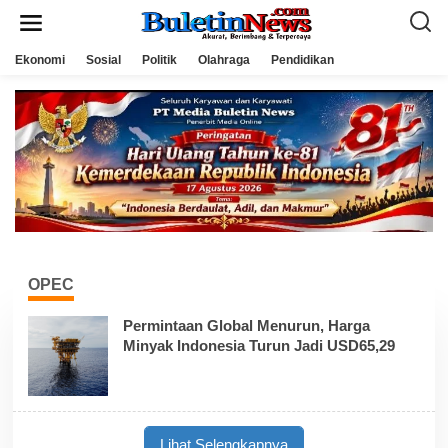
L
e
w
a
Ekonomi
Sosial
Politik
Olahraga
Pendidikan
t
i
k
e
k
o
n
t
e
n
OPEC
Permintaan Global Menurun, Harga
Minyak Indonesia Turun Jadi USD65,29
Lihat Selengkapnya