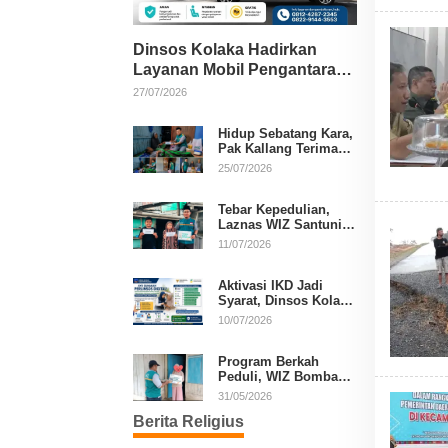
Dinsos Kolaka Hadirkan
Layanan Mobil Pengantaran
Gratis bagi Pasien Penerima
27/07/2026
Manfaat Desil 1–5
Hidup Sebatang Kara,
Pak Kallang Terima
Bantuan dari Laznas
25/07/2026
WIZ Kolaka
Tebar Kepedulian,
Laznas WIZ Santuni
Anak Yatim dan
11/07/2026
Dhuafa di Kecamatan
Latambaga
Aktivasi IKD Jadi
Syarat, Dinsos Kolaka
Sosialisasikan
10/07/2026
Pendaftaran Perlinsos
Digital
Program Berkah
Peduli, WIZ Bombana
Bantu Lansia dan
31/05/2026
Janda di Poea
Berita Religius