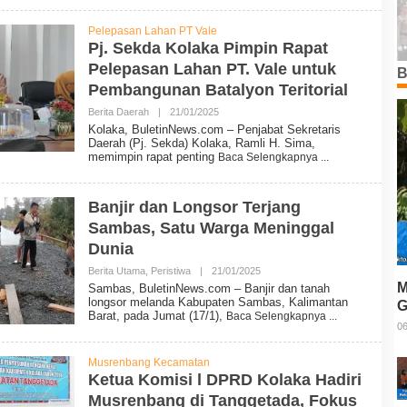
L
E
Pelepasan Lahan PT Vale
T
Pj. Sekda Kolaka Pimpin Rapat
I
N
Pelepasan Lahan PT. Vale untuk
B
N
Pembangunan Batalyon Teritorial
E
W
Berita Daerah
|
21/01/2025
O
S
L
Kolaka, BuletinNews.com – Penjabat Sekretaris
E
Daerah (Pj. Sekda) Kolaka, Ramli H. Sima,
H
memimpin rapat penting
Baca Selengkapnya
B
U
L
E
Banjir dan Longsor Terjang
T
Sambas, Satu Warga Meninggal
I
N
Dunia
N
E
Berita Utama
,
Peristiwa
|
21/01/2025
O
W
L
M
Sambas, BuletinNews.com – Banjir dan tanah
S
E
longsor melanda Kabupaten Sambas, Kalimantan
G
H
Barat, pada Jumat (17/1),
Baca Selengkapnya
B
T
06
U
L
E
Musrenbang Kecamatan
T
Ketua Komisi l DPRD Kolaka Hadiri
I
Musrenbang di Tanggetada, Fokus
N