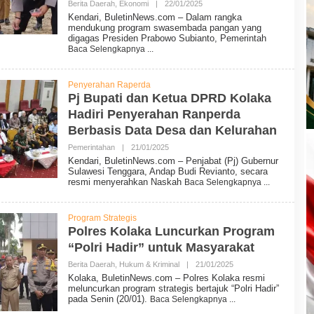
Berita Daerah
,
Ekonomi
|
22/01/2025
O
L
Kendari, BuletinNews.com – Dalam rangka
E
mendukung program swasembada pangan yang
H
digagas Presiden Prabowo Subianto, Pemerintah
B
Baca Selengkapnya
U
L
E
T
Penyerahan Raperda
I
Pj Bupati dan Ketua DPRD Kolaka
N
Hadiri Penyerahan Ranperda
N
E
Berbasis Data Desa dan Kelurahan
W
S
Pemerintahan
|
21/01/2025
O
L
Kendari, BuletinNews.com – Penjabat (Pj) Gubernur
E
Sulawesi Tenggara, Andap Budi Revianto, secara
H
resmi menyerahkan Naskah
Baca Selengkapnya
B
U
L
E
Program Strategis
T
Polres Kolaka Luncurkan Program
I
“Polri Hadir” untuk Masyarakat
N
N
Berita Daerah
,
Hukum & Kriminal
|
21/01/2025
O
E
L
W
Kolaka, BuletinNews.com – Polres Kolaka resmi
E
S
meluncurkan program strategis bertajuk “Polri Hadir”
H
pada Senin (20/01).
Baca Selengkapnya
B
U