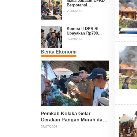
Masa Jabatan DPRD
Berpotensi
Diperpanjang, Aria
29/06/2025
Bima Soroti Implikasi
Ketatanegaraan
Komisi II DPR RI
Upayakan Rp700
Miliar dari APBN
02/03/2025
untuk PSU di 24
Daerah Pasca
Berita Ekonomi
Putusan MK
Pemkab Kolaka Gelar
Gerakan Pangan Murah dan
Salurkan Pupuk Organik
07/07/2026