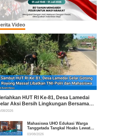
erita Video
eriahkan HUT RI Ke-81, Desa Lamedai
elar Aksi Bersih Lingkungan Bersama
NI-Polri
/08/2026
Mahasiswa UHO Edukasi Warga
Tanggetada Tangkal Hoaks Lewat
Program Literasi
03/08/2026