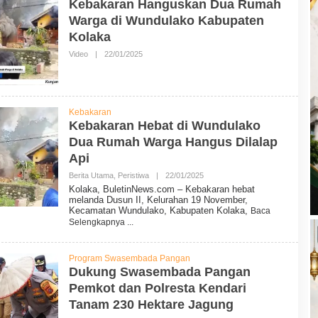
Kebakaran Hanguskan Dua Rumah
N
N
Warga di Wundulako Kabupaten
E
Kolaka
W
S
Video
|
22/01/2025
O
L
E
H
B
U
Kebakaran
L
Kebakaran Hebat di Wundulako
E
T
Dua Rumah Warga Hangus Dilalap
I
N
Api
N
E
Berita Utama
,
Peristiwa
|
22/01/2025
O
W
L
Kolaka, BuletinNews.com – Kebakaran hebat
S
E
melanda Dusun II, Kelurahan 19 November,
H
Kecamatan Wundulako, Kabupaten Kolaka,
Baca
B
Selengkapnya
U
L
E
T
Program Swasembada Pangan
I
Dukung Swasembada Pangan
N
N
Pemkot dan Polresta Kendari
E
Tanam 230 Hektare Jagung
W
S