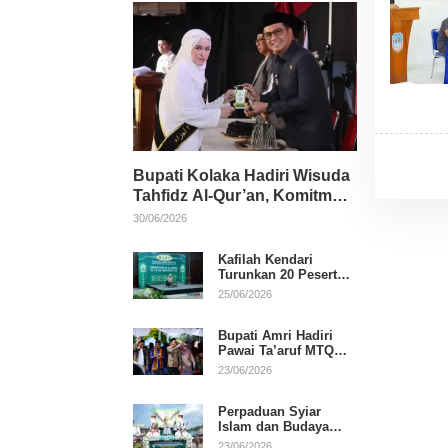
Bupati Kolaka Hadiri Wisuda
Tahfidz Al-Qur’an, Komitmen
Dukung Pendidikan
30/06/2026
Keagamaan
Kafilah Kendari
Turunkan 20 Peserta
pada Hari Pertama
25/06/2026
MTQ Sultra 2026 di
Konawe
Bupati Amri Hadiri
Pawai Ta’aruf MTQ
XXXI Sultra, Beri
23/06/2026
Dukungan untuk
Kafilah Kolaka
Perpaduan Syiar
Islam dan Budaya
Warnai Pawai Ta’aruf
23/06/2026