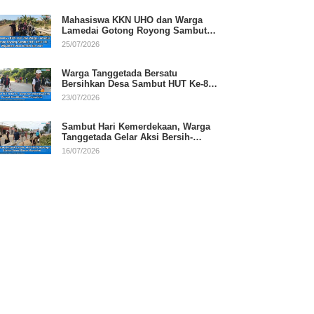
Mahasiswa KKN UHO dan Warga
Lamedai Gotong Royong Sambut
HUT Ke-81 RI
25/07/2026
Warga Tanggetada Bersatu
Bersihkan Desa Sambut HUT Ke-81
RI
23/07/2026
Sambut Hari Kemerdekaan, Warga
Tanggetada Gelar Aksi Bersih-
Bersih Desa
16/07/2026