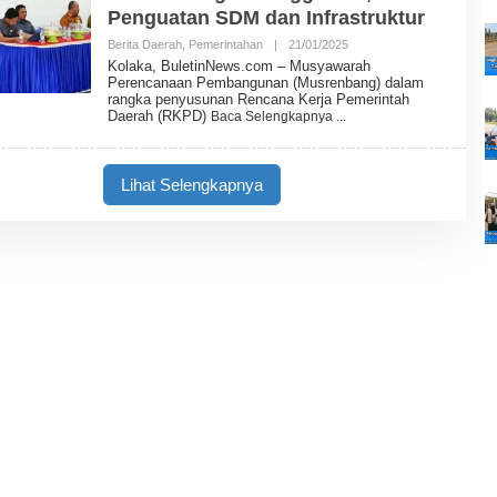
N
Penguatan SDM dan Infrastruktur
E
W
Berita Daerah
,
Pemerintahan
|
21/01/2025
O
S
L
Kolaka, BuletinNews.com – Musyawarah
E
Perencanaan Pembangunan (Musrenbang) dalam
H
rangka penyusunan Rencana Kerja Pemerintah
B
Daerah (RKPD)
Baca Selengkapnya
U
L
E
T
Lihat Selengkapnya
I
N
N
E
W
S