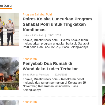
Terbaru
Program Sahabat Polri
Polres Kolaka Luncurkan Program
Sahabat Polri untuk Tingkatkan
Kamtibmas
Hukum & Kriminal
|
22/01/2025
O
L
Kolaka, BuletinNews.com – Polres Kolaka resmi
E
meluncurkan program unggulan bertajuk Sahabat
H
Polri pada Rabu (22/1/2025),
Baca Selengkapnya
B
U
L
E
Kebakaran
T
Penyebab Dua Rumah di
I
Wundulako Ludes Terbakar
N
N
Berita Utama
,
Peristiwa
|
22/01/2025
O
E
L
W
Kolaka, BuletinNews.com – Kebakaran hebat
E
S
melanda dua rumah permanen di Kelurahan 19
H
November, Kecamatan Wundulako,
Baca
B
Selengkapnya
U
L
E
T
Kebakaran
I