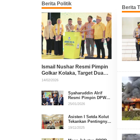
Berita Politik
Berita 
B
u
l
e
t
i
n
N
e
w
Ismail Nushar Resmi Pimpin
s
Golkar Kolaka, Target Dua
Kursi per Dapil
14/02/2026
Syaharuddin Alrif
Resmi Pimpin DPW
NasDem Sulsel
25/01/2026
Asisten I Setda Kolut
Tekankan Pentingnya
Pendidikan Politik
19/11/2025
untuk Perkuat
Demokrasi