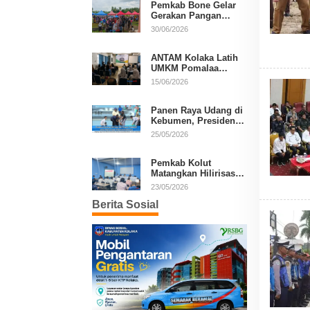
Pemkab Bone Gelar
Gerakan Pangan
Murah, Warga Serbu
30/06/2026
Komoditas Harga
Terjangkau
ANTAM Kolaka Latih
UMKM Pomalaa
Kembangkan Produk
15/06/2026
Lokal Berdaya Saing
Panen Raya Udang di
Kebumen, Presiden
Prabowo Tekankan
25/05/2026
Ekonomi Produktif
Pemkab Kolut
Matangkan Hilirisasi
Kakao dan Kelapa,
23/05/2026
Investor Lirik Potensi
Berita Sosial
Daerah