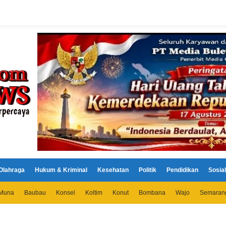
Olahraga
Hukum & Kriminal
Kesehatan
Politik
Pendidikan
Sosial
Muna
Baubau
Konsel
Koltim
Konut
Bombana
Wajo
Semaran