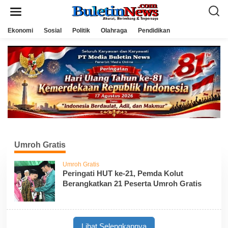
L
e
w
a
Ekonomi
Sosial
Politik
Olahraga
Pendidikan
t
i
k
e
k
o
n
t
e
n
Umroh Gratis
Umroh Gratis
Peringati HUT ke-21, Pemda Kolut
Berangkatkan 21 Peserta Umroh Gratis
Lihat Selengkapnya