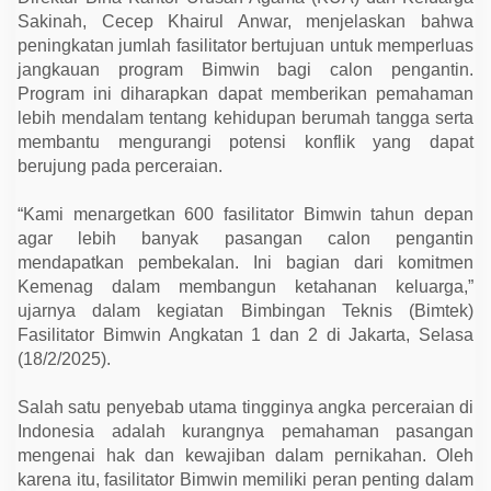
t
Sakinah, Cecep Khairul Anwar, menjelaskan bahwa
a
t
peningkatan jumlah fasilitator bertujuan untuk memperluas
o
jangkauan program Bimwin bagi calon pengantin.
r
B
Program ini diharapkan dapat memberikan pemahaman
i
lebih mendalam tentang kehidupan berumah tangga serta
m
W
membantu mengurangi potensi konflik yang dapat
i
berujung pada perceraian.
n
“Kami menargetkan 600 fasilitator Bimwin tahun depan
agar lebih banyak pasangan calon pengantin
mendapatkan pembekalan. Ini bagian dari komitmen
Kemenag dalam membangun ketahanan keluarga,”
ujarnya dalam kegiatan Bimbingan Teknis (Bimtek)
Fasilitator Bimwin Angkatan 1 dan 2 di Jakarta, Selasa
(18/2/2025).
Salah satu penyebab utama tingginya angka perceraian di
Indonesia adalah kurangnya pemahaman pasangan
mengenai hak dan kewajiban dalam pernikahan. Oleh
karena itu, fasilitator Bimwin memiliki peran penting dalam