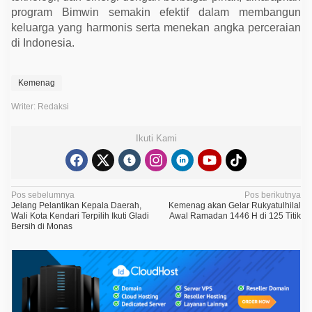
program Bimwin semakin efektif dalam membangun
keluarga yang harmonis serta menekan angka perceraian
di Indonesia.
Kemenag
Writer: Redaksi
Ikuti Kami
N
Pos sebelumnya
Pos berikutnya
Jelang Pelantikan Kepala Daerah,
Kemenag akan Gelar Rukyatulhilal
a
Wali Kota Kendari Terpilih Ikuti Gladi
Awal Ramadan 1446 H di 125 Titik
Bersih di Monas
v
i
g
a
s