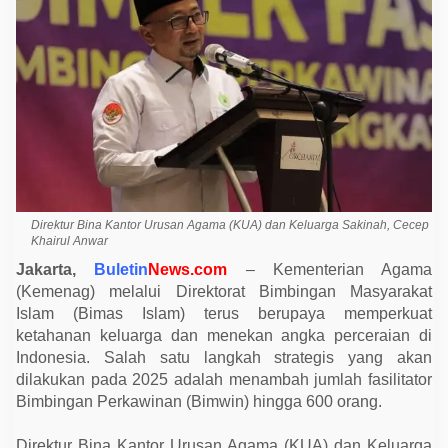
c
e
r
a
i
a
n
,
K
e
m
e
n
a
g
Direktur Bina Kantor Urusan Agama (KUA) dan Keluarga Sakinah, Cecep
T
Khairul Anwar
a
m
Jakarta,
Buletin
News.com
– Kementerian Agama
b
a
(Kemenag) melalui Direktorat Bimbingan Masyarakat
h
Islam (Bimas Islam) terus berupaya memperkuat
6
0
ketahanan keluarga dan menekan angka perceraian di
0
Indonesia. Salah satu langkah strategis yang akan
F
dilakukan pada 2025 adalah menambah jumlah fasilitator
a
s
Bimbingan Perkawinan (Bimwin) hingga 600 orang.
i
l
i
Direktur Bina Kantor Urusan Agama (KUA) dan Keluarga