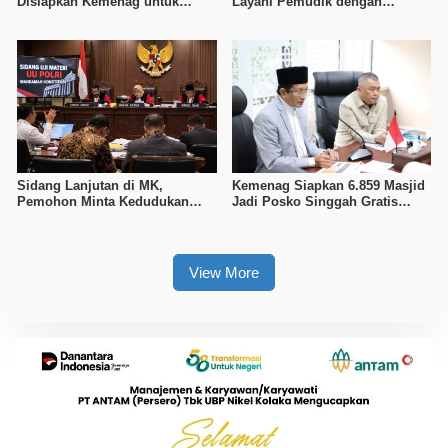
Disiapkan Kemenag untuk
Layani Pemudik dengan
Tentukan 1 Syawal 1447 H
Fasilitas Ibadah dan Istirahat
Sidang Lanjutan di MK,
Kemenag Siapkan 6.859 Masjid
Pemohon Minta Kedudukan
Jadi Posko Singgah Gratis
Polri Diubah Melalui Mendagri
Pemudik Lebaran 2026
View More