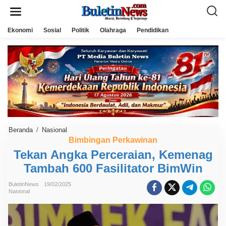
L
e
w
a
Ekonomi
Sosial
Politik
Olahraga
Pendidikan
t
i
k
e
k
o
n
t
e
n
Beranda
/
Nasional
T
e
Bimbingan Perkawinan
k
Tekan Angka Perceraian, Kemenag
a
n
Tambah 600 Fasilitator BimWin
A
n
g
BuletinNews
19/02/2025
k
Nasional
a
P
e
r