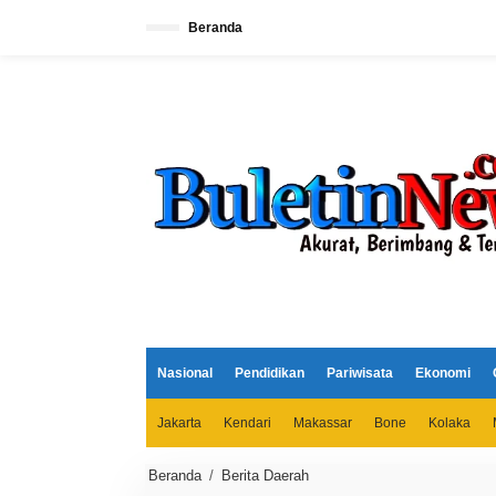
L
e
Beranda
w
a
t
i
k
e
k
o
n
t
e
n
Nasional
Pendidikan
Pariwisata
Ekonomi
Jakarta
Kendari
Makassar
Bone
Kolaka
Beranda
/
Berita Daerah
J
e