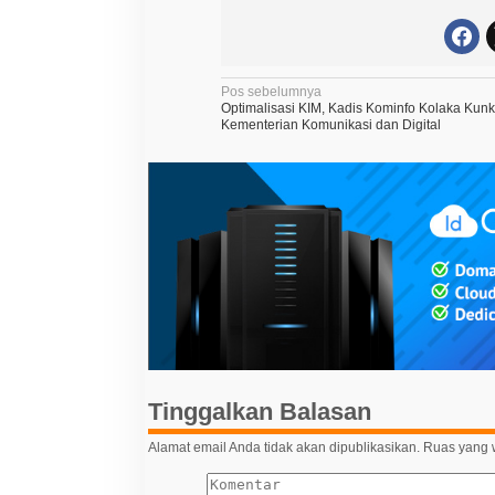
N
Pos sebelumnya
Optimalisasi KIM, Kadis Kominfo Kolaka Kunk
a
Kementerian Komunikasi dan Digital
v
i
g
a
s
i
p
o
s
Tinggalkan Balasan
Alamat email Anda tidak akan dipublikasikan.
Ruas yang w