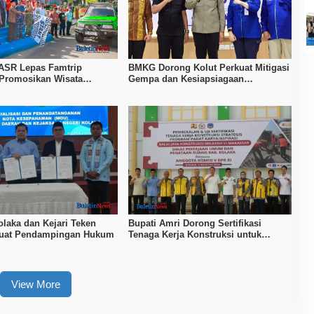
ASR Lepas Famtrip
BMKG Dorong Kolut Perkuat Mitigasi
 Promosikan Wisata
Gempa dan Kesiapsiagaan
Kolaka, dan Koltim
Masyarakat
laka dan Kejari Teken
Bupati Amri Dorong Sertifikasi
kuat Pendampingan Hukum
Tenaga Kerja Konstruksi untuk
Tingkatkan Daya Saing SDM Kolaka
View More