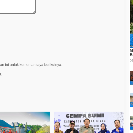
M
B
06
n ini untuk komentar saya berikutnya.
l.