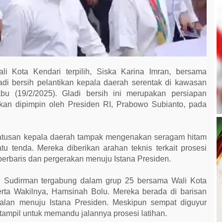
i Kota Kendari terpilih, Siska Karina Imran, bersama
adi bersih pelantikan kepala daerah serentak di kawasan
u (19/2/2025). Gladi bersih ini merupakan persiapan
kan dipimpin oleh Presiden RI, Prabowo Subianto, pada
 ratusan kepala daerah tampak mengenakan seragam hitam
u tenda. Mereka diberikan arahan teknis terkait prosesi
-berbaris dan pergerakan menuju Istana Presiden.
an Sudirman tergabung dalam grup 25 bersama Wali Kota
erta Wakilnya, Hamsinah Bolu. Mereka berada di barisan
rjalan menuju Istana Presiden. Meskipun sempat diguyur
 tampil untuk memandu jalannya prosesi latihan.