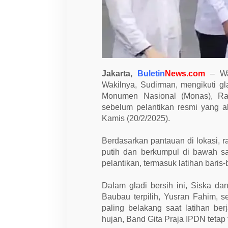
i
K
o
t
a
K
e
n
d
Jakarta,
Buletin
News.com
– Wal
a
r
Wakilnya, Sudirman, mengikuti gl
i
Monumen Nasional (Monas), Rab
T
e
sebelum pelantikan resmi yang a
r
Kamis (20/2/2025).
p
i
l
Berdasarkan pantauan di lokasi,
i
putih dan berkumpul di bawah sat
h
I
pelantikan, termasuk latihan baris
k
u
t
Dalam gladi bersih ini, Siska d
i
Baubau terpilih, Yusran Fahim, s
G
l
paling belakang saat latihan be
a
hujan, Band Gita Praja IPDN tetap
d