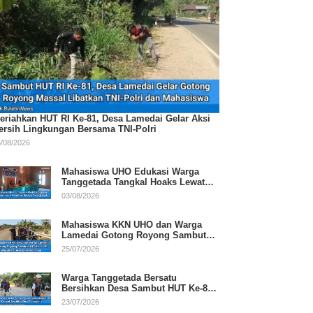
eriahkan HUT RI Ke-81, Desa Lamedai Gelar Aksi
ersih Lingkungan Bersama TNI-Polri
/08/2026
Mahasiswa UHO Edukasi Warga
Tanggetada Tangkal Hoaks Lewat
Program Literasi
03/08/2026
Mahasiswa KKN UHO dan Warga
Lamedai Gotong Royong Sambut
HUT Ke-81 RI
25/07/2026
Warga Tanggetada Bersatu
Bersihkan Desa Sambut HUT Ke-81
RI
23/07/2026