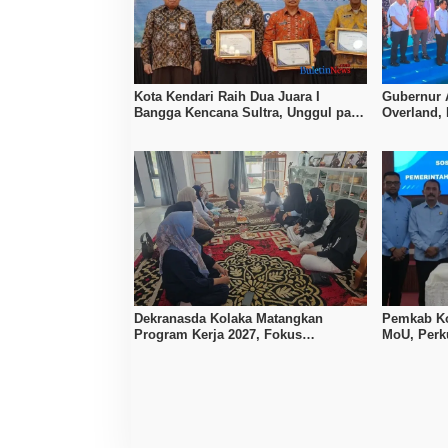
Kota Kendari Raih Dua Juara I
Gubernur 
Bangga Kencana Sultra, Unggul pada
Overland,
Pelayanan MOW dan Data Keluarga
Bombana, 
Dekranasda Kolaka Matangkan
Pemkab Ko
Program Kerja 2027, Fokus
MoU, Per
Tingkatkan Daya Saing Kerajinan
Lokal