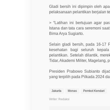
i
B
Gladi bersih ini dipimpin oleh a
e
r
pelaksanaan pelantikan berjalan t
s
i
h
> “Latihan ini bertujuan agar 
d
Istana dan tata cara seremoni saat
i
M
Bima Arya Sugiarto.
o
n
Selain gladi bersih, pada 16-17
a
s
kesehatan bagi seluruh kepala 
pelantikan. Setelah dilantik, me
Tidar, Akademi Militer, Magelang, 
Presiden Prabowo Subianto dijad
yang terpilih pada Pilkada 2024 da
Jakarta
Monas
Pemkot Kendari
Writer: Redaksi