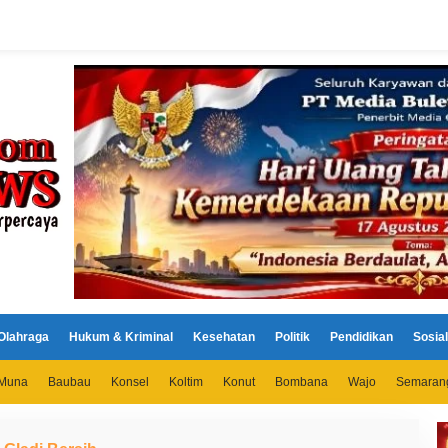
Olahraga
Hukum & Kriminal
Kesehatan
Politik
Pendidikan
Sosial
Muna
Baubau
Konsel
Koltim
Konut
Bombana
Wajo
Semaran