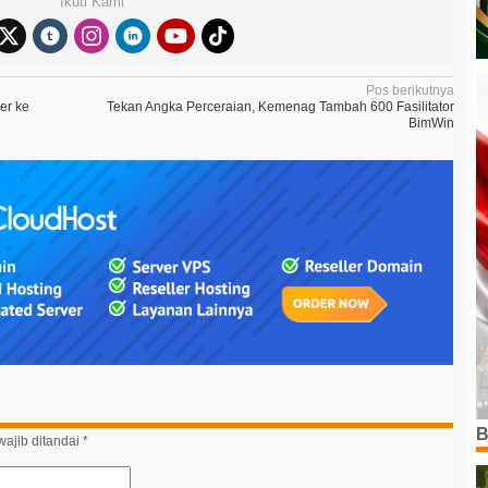
Ikuti Kami
Pos berikutnya
er ke
Tekan Angka Perceraian, Kemenag Tambah 600 Fasilitator
BimWin
B
ajib ditandai
*