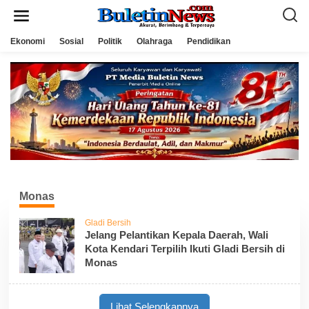
L
e
w
a
Ekonomi
Sosial
Politik
Olahraga
Pendidikan
t
i
k
e
k
o
n
t
e
n
Monas
Gladi Bersih
Jelang Pelantikan Kepala Daerah, Wali
Kota Kendari Terpilih Ikuti Gladi Bersih di
Monas
Lihat Selengkapnya