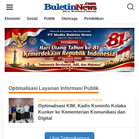
L
e
w
a
Ekonomi
Sosial
Politik
Olahraga
Pendidikan
t
i
k
e
k
o
n
t
e
n
Optimalisasi Layanan Informasi Publik
Optimalisasi Layanan Informasi Publik
Optimalisasi KIM, Kadis Kominfo Kolaka
Kunker ke Kementerian Komunikasi dan
Digital
Lihat Selengkapnya