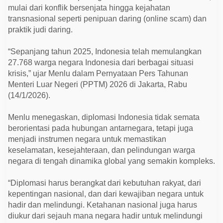
k
mulai dari konflik bersenjata hingga kejahatan
a
n
transnasional seperti penipuan daring (online scam) dan
H
praktik judi daring.
a
m
p
“Sepanjang tahun 2025, Indonesia telah memulangkan
i
27.768 warga negara Indonesia dari berbagai situasi
r
2
krisis,” ujar Menlu dalam Pernyataan Pers Tahunan
8
Menteri Luar Negeri (PPTM) 2026 di Jakarta, Rabu
R
i
(14/1/2026).
b
u
W
Menlu menegaskan, diplomasi Indonesia tidak semata
N
berorientasi pada hubungan antarnegara, tetapi juga
I
d
menjadi instrumen negara untuk memastikan
a
keselamatan, kesejahteraan, dan pelindungan warga
r
i
negara di tengah dinamika global yang semakin kompleks.
S
i
t
“Diplomasi harus berangkat dari kebutuhan rakyat, dari
u
kepentingan nasional, dan dari kewajiban negara untuk
a
hadir dan melindungi. Ketahanan nasional juga harus
s
i
diukur dari sejauh mana negara hadir untuk melindungi
K