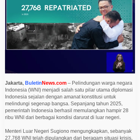
S
e
p
a
n
j
a
n
g
2
0
2
5
,
P
e
m
e
Jakarta,
Buletin
News.com
– Pelindungan warga negara
r
Indonesia (WNI) menjadi salah satu pilar utama diplomasi
i
n
Indonesia sejalan dengan amanat konstitusi untuk
t
melindungi segenap bangsa. Sepanjang tahun 2025,
a
h
pemerintah Indonesia berhasil memulangkan hampir 28
P
ribu WNI dari berbagai kondisi darurat di luar negeri.
u
l
a
Menteri Luar Negeri Sugiono mengungkapkan, sebanyak
n
g
27.768 WNI telah dipulangkan dari beragam situasi krisis,