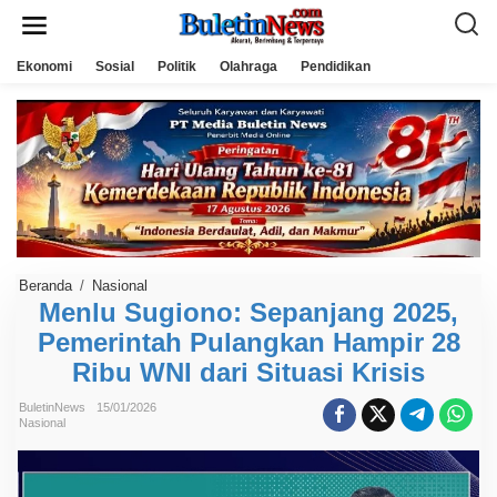
L
e
w
a
Ekonomi
Sosial
Politik
Olahraga
Pendidikan
t
i
k
e
k
o
n
t
e
n
Beranda
/
Nasional
M
e
Menlu Sugiono: Sepanjang 2025,
n
Pemerintah Pulangkan Hampir 28
l
u
Ribu WNI dari Situasi Krisis
S
u
g
BuletinNews
15/01/2026
i
Nasional
o
n
o
: