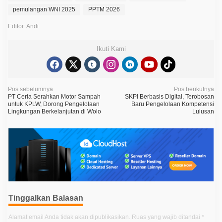
pemulangan WNI 2025
PPTM 2026
Editor: Andi
Ikuti Kami
N
Pos sebelumnya
Pos berikutnya
PT Ceria Serahkan Motor Sampah
SKPI Berbasis Digital, Terobosan
a
untuk KPLW, Dorong Pengelolaan
Baru Pengelolaan Kompetensi
Lingkungan Berkelanjutan di Wolo
Lulusan
v
i
g
a
s
i
p
Tinggalkan Balasan
o
Alamat email Anda tidak akan dipublikasikan.
Ruas yang wajib ditandai
*
s