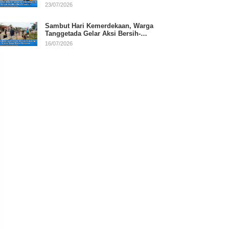
RI
23/07/2026
Sambut Hari Kemerdekaan, Warga
Tanggetada Gelar Aksi Bersih-
Bersih Desa
16/07/2026