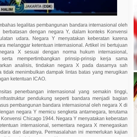
embahas legalitas pembangunan bandara internasional oleh
ng berbatasan dengan negara Y, dalam konteks Konvensi
ulatan udara. Negara Y menyatakan keberatan karena
elanggar ketentuan internasional. Artikel ini bertujuan
negara X sesuai dengan norma hukum internasional,
serta mempertimbangkan prinsip-prinsip kerja sama
sarkan analisis, tindakan negara X pada dasarnya sah
 tidak menimbulkan dampak lintas batas yang merugikan
ngan ketentuan ICAO.
nsitas penerbangan internasional yang semakin tinggi,
nfrastruktur pendukung seperti bandara menjadi bagian
Kasus pembangunan bandara internasional oleh negara X di
 dengan negara Y memicu sengketa antarnegara, terutama
p Konvensi Chicago 1944. Negara Y menyatakan keberatan
ketentuan internasional, sementara negara X menegaskan
udara dan daratnya. Permasalahan ini memerlukan kajian