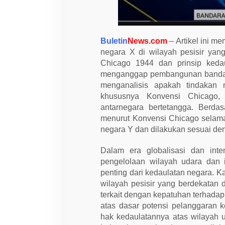
t
a
r
a
N
Buletin
News.com
– Artikel ini m
e
negara X di wilayah pesisir ya
g
a
Chicago 1944 dan prinsip keda
r
menganggap pembangunan bandara m
a
,
menganalisis apakah tindakan 
K
khususnya Konvensi Chicago, 
a
j
antarnegara bertetangga. Berda
i
menurut Konvensi Chicago selama
a
n
negara Y dan dilakukan sesuai de
N
o
Dalam era globalisasi dan inte
r
m
pengelolaan wilayah udara dan i
a
penting dari kedaulatan negara. 
t
i
wilayah pesisir yang berdekatan
f
terkait dengan kepatuhan terhada
K
o
atas dasar potensi pelanggaran 
n
hak kedaulatannya atas wilayah 
v