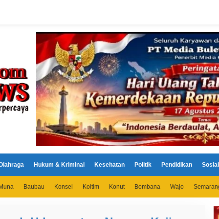
Olahraga
Hukum & Kriminal
Kesehatan
Politik
Pendidikan
Sosial
Muna
Baubau
Konsel
Koltim
Konut
Bombana
Wajo
Semaran