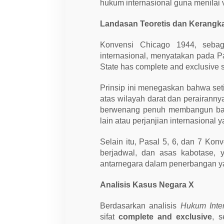
e
hukum internasional guna menilai v
n
s
i
Landasan Teoretis dan Kerang
C
h
Konvensi Chicago 1944, seba
i
c
internasional, menyatakan pada Pa
a
State has complete and exclusive so
g
o
Prinsip ini menegaskan bahwa set
atas wilayah darat dan perairanny
berwenang penuh membangun band
lain atau perjanjian internasional 
Selain itu, Pasal 5, 6, dan 7 Kon
berjadwal, dan asas kabotase, 
antarnegara dalam penerbangan ya
Analisis Kasus Negara X
Berdasarkan analisis
Hukum Inte
sifat
complete and exclusive
, 