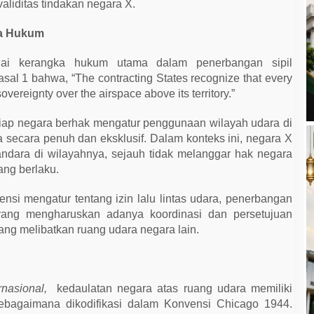
aliditas tindakan negara X.
ka Hukum
gai kerangka hukum utama dalam penerbangan sipil
sal 1 bahwa, “The contracting States recognize that every
vereignty over the airspace above its territory.”
iap negara berhak mengatur penggunaan wilayah udara di
a secara penuh dan eksklusif. Dalam konteks ini, negara X
ara di wilayahnya, sejauh tidak melanggar hak negara
yang berlaku.
vensi mengatur tentang izin lalu lintas udara, penerbangan
yang mengharuskan adanya koordinasi dan persetujuan
ng melibatkan ruang udara negara lain.
rnasional,
kedaulatan negara atas ruang udara memiliki
sebagaimana dikodifikasi dalam Konvensi Chicago 1944.