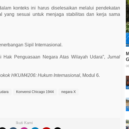
dalam konteks ini harus diselesaikan melalui pendekatan
al yang sesuai untuk menjaga stabilitas dan kerja sama
erbangan Sipil Internasional.
M
psi Hak Penguasaan Negara Atas Wilayah Udara”,
Jurnal
G
T
06
Pokok HKUM4206: Hukum Internasional
, Modul 6.
 udara
Konvensi Chicago 1944
negara X
Ikuti Kami