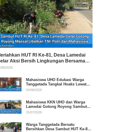
eriahkan HUT RI Ke-81, Desa Lamedai
elar Aksi Bersih Lingkungan Bersama
NI-Polri
/08/2026
Mahasiswa UHO Edukasi Warga
Tanggetada Tangkal Hoaks Lewat
Program Literasi
03/08/2026
Mahasiswa KKN UHO dan Warga
Lamedai Gotong Royong Sambut
HUT Ke-81 RI
25/07/2026
Warga Tanggetada Bersatu
Bersihkan Desa Sambut HUT Ke-81