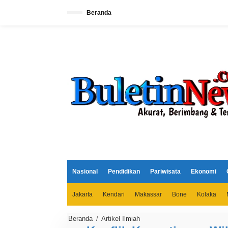
L
e
Beranda
w
a
t
i
k
e
k
o
n
t
e
n
Nasional
Pendidikan
Pariwisata
Ekonomi
Jakarta
Kendari
Makassar
Bone
Kolaka
Beranda
/
Artikel Ilmiah
K
o