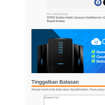
N
Pos sebelumnya
DPRD Kolaka Hadiri Upacara Harkitnas ke-
a
Bupati Kolaka
v
i
g
a
s
i
p
o
s
Tinggalkan Balasan
Alamat email Anda tidak akan dipublikasikan.
Ruas yang w