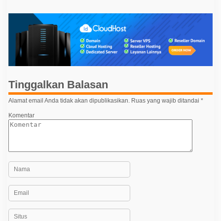
v
i
g
a
s
i
p
Tinggalkan Balasan
o
Alamat email Anda tidak akan dipublikasikan.
Ruas yang wajib ditandai
*
s
Komentar