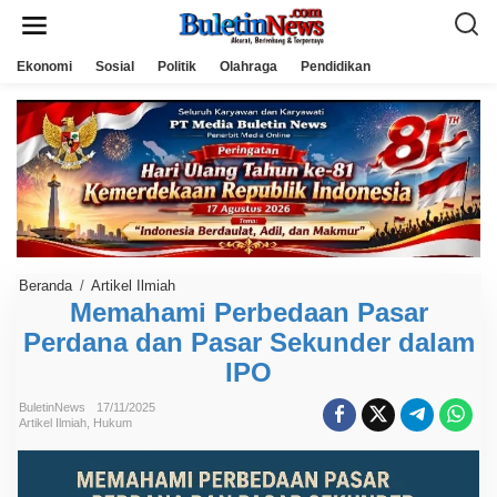
L
e
w
a
Ekonomi
Sosial
Politik
Olahraga
Pendidikan
t
i
k
e
k
o
n
t
e
n
Beranda
/
Artikel Ilmiah
M
e
Memahami Perbedaan Pasar
m
Perdana dan Pasar Sekunder dalam
a
h
IPO
a
m
i
BuletinNews
17/11/2025
P
Artikel Ilmiah
,
Hukum
e
r
b
e