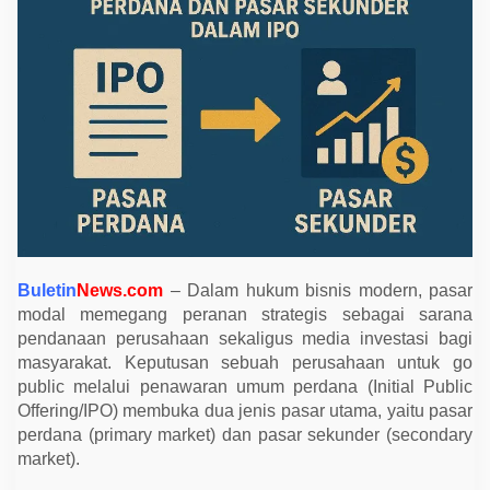
d
a
a
n
P
a
s
a
r
P
e
r
d
a
n
a
d
a
Buletin
News.com
– Dalam hukum bisnis modern, pasar
n
modal memegang peranan strategis sebagai sarana
P
a
pendanaan perusahaan sekaligus media investasi bagi
s
masyarakat. Keputusan sebuah perusahaan untuk go
a
r
public melalui penawaran umum perdana (Initial Public
S
Offering/IPO) membuka dua jenis pasar utama, yaitu pasar
e
k
perdana (primary market) dan pasar sekunder (secondary
u
market).
n
d