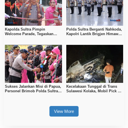
Kapolda Sultra Pimpin
Polda Sultra Berganti Nahkoda,
Welcome Parade, Tegaskan
Kapolri Lantik Brigjen Himawan
Komitmen Pelayanan Humanis
Bayu Aji
dan Profesional
Sukses Jalankan Misi di Papua,
Kecelakaan Tunggal di Trans
Personel Brimob Polda Sultra
Sulawesi Kolaka, Mobil Pick Up
Disambut Upacara Resmi
Terbakar Usai Tabrak Duiker
View More