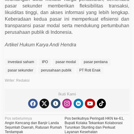
pasar sekunder memberikan fleksibilitas transaksi,
likuiditas tinggi, dan akses informasi yang lebih lengkap.
Keberadaan kedua pasar ini memperkuat efisiensi dan
transparansi pasar modal serta mendukung pertumbuhan
perusahaan publik di Indonesia.
Artikel Hukum Karya Andi Hendra
investasi saham
IPO
pasar modal
pasar perdana
pasar sekunder
perusahaan publik
PT Roti Enak
Writer: Redaksi
Ikuti Kami
N
Pos sebelumnya
Pos berikutnya
Peringati HKN ke-61,
Angin Kencang dan Banjir Landa
Bupati Kolaka Tekankan Kolaborasi
a
Sejumlah Daerah, Ratusan Rumah
Turunkan Stunting dan Perkuat
Terdampak
Layanan Kesehatan