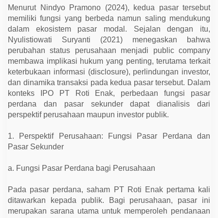
e
Menurut Nindyo Pramono (2024), kedua pasar tersebut
r
d
memiliki fungsi yang berbeda namun saling mendukung
a
dalam ekosistem pasar modal. Sejalan dengan itu,
l
Nyulistiowati Suryanti (2021) menegaskan bahwa
a
m
perubahan status perusahaan menjadi public company
I
membawa implikasi hukum yang penting, terutama terkait
P
O
keterbukaan informasi (disclosure), perlindungan investor,
dan dinamika transaksi pada kedua pasar tersebut. Dalam
konteks IPO PT Roti Enak, perbedaan fungsi pasar
perdana dan pasar sekunder dapat dianalisis dari
perspektif perusahaan maupun investor publik.
1. Perspektif Perusahaan: Fungsi Pasar Perdana dan
Pasar Sekunder
a. Fungsi Pasar Perdana bagi Perusahaan
Pada pasar perdana, saham PT Roti Enak pertama kali
ditawarkan kepada publik. Bagi perusahaan, pasar ini
merupakan sarana utama untuk memperoleh pendanaan