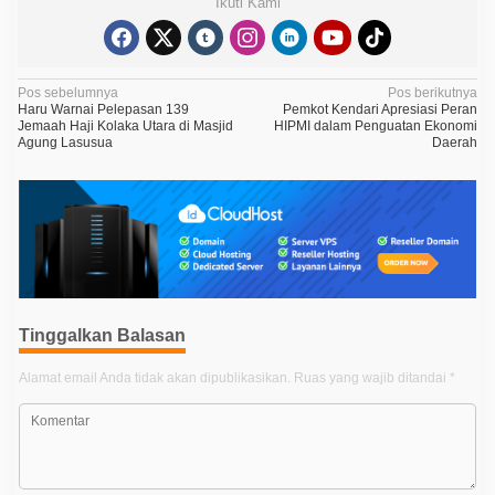
Ikuti Kami
N
Pos sebelumnya
Pos berikutnya
Haru Warnai Pelepasan 139
Pemkot Kendari Apresiasi Peran
a
Jemaah Haji Kolaka Utara di Masjid
HIPMI dalam Penguatan Ekonomi
Agung Lasusua
Daerah
v
i
g
a
s
i
p
Tinggalkan Balasan
o
Alamat email Anda tidak akan dipublikasikan.
Ruas yang wajib ditandai
*
s