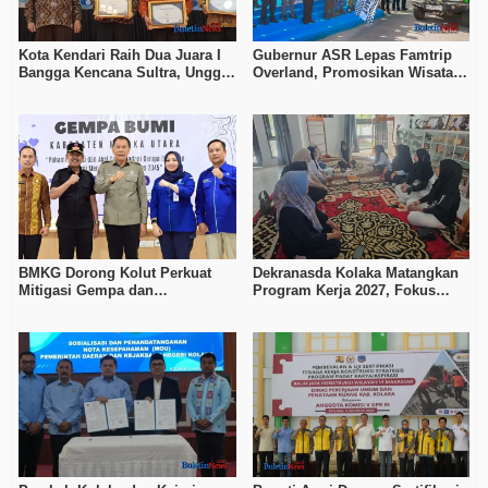
Kota Kendari Raih Dua Juara I
Gubernur ASR Lepas Famtrip
Bangga Kencana Sultra, Unggul
Overland, Promosikan Wisata
pada Pelayanan MOW dan Data
Bombana, Kolaka, dan Koltim
Keluarga
BMKG Dorong Kolut Perkuat
Dekranasda Kolaka Matangkan
Mitigasi Gempa dan
Program Kerja 2027, Fokus
Kesiapsiagaan Masyarakat
Tingkatkan Daya Saing
Kerajinan Lokal