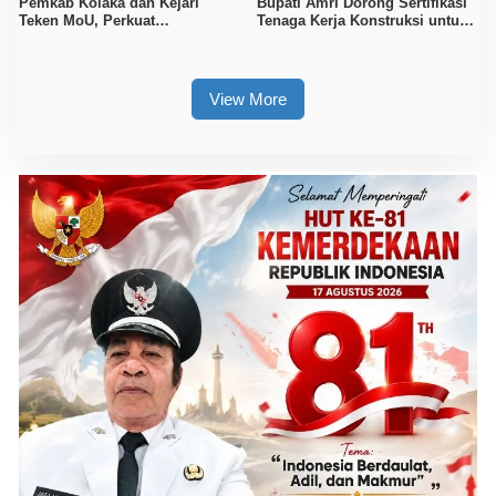
Pemkab Kolaka dan Kejari
Bupati Amri Dorong Sertifikasi
Teken MoU, Perkuat
Tenaga Kerja Konstruksi untuk
Pendampingan Hukum
Tingkatkan Daya Saing SDM
Kolaka
View More