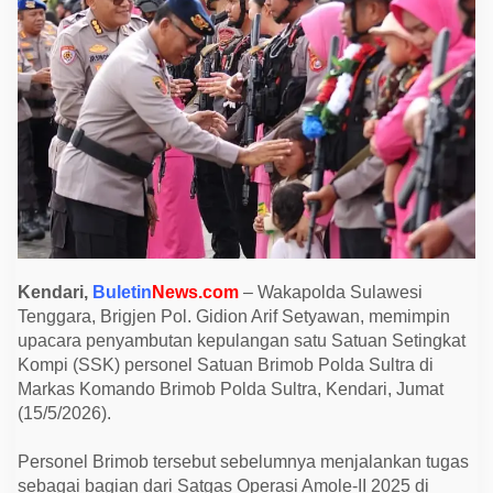
n
M
i
s
i
d
i
P
a
p
u
a
,
P
e
r
s
o
Kendari,
Buletin
News.com
– Wakapolda Sulawesi
n
Tenggara, Brigjen Pol. Gidion Arif Setyawan, memimpin
e
l
upacara penyambutan kepulangan satu Satuan Setingkat
B
Kompi (SSK) personel Satuan Brimob Polda Sultra di
r
i
Markas Komando Brimob Polda Sultra, Kendari, Jumat
m
(15/5/2026).
o
b
P
Personel Brimob tersebut sebelumnya menjalankan tugas
o
l
sebagai bagian dari Satgas Operasi Amole-II 2025 di