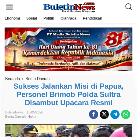
L
e
w
a
Ekonomi
Sosial
Politik
Olahraga
Pendidikan
t
i
k
e
k
o
n
t
e
n
Beranda
/
Berita Daerah
S
u
Sukses Jalankan Misi di Papua,
k
Personel Brimob Polda Sultra
s
e
Disambut Upacara Resmi
s
J
a
BuletinNews
15/05/2026
l
Berita Daerah
,
Hukum
a
n
k
a