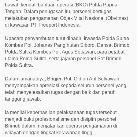
d
bawah kendali bantuan operasi (BKO) Polda Papua
a
S
Tengah. Dalam penugasan itu, personel bertugas
u
melakukan pengamanan Objek Vital Nasional (Obvitnas)
l
di kawasan PT Freeport Indonesia.
t
r
a
Upacara penyambutan turut dihadiri Irwasda Polda Sultra
D
i
Kombes Pol. Johanes Pangihutan Siboro, Dansat Brimob
s
Polda Sultra Kombes Pol. Agus Setiawan, para pejabat
a
m
utama Polda Sultra, serta jajaran personel Sat Brimob
b
Polda Sultra.
u
t
U
Dalam amanatnya, Brigjen Pol. Gidion Arif Setyawan
p
a
menyampaikan apresiasi kepada seluruh personel yang
c
telah menyelesaikan tugas dengan baik dan penuh
a
r
tanggung jawab.
a
R
e
Ia menilai keberhasilan pelaksanaan tugas tersebut
s
menjadi bukti profesionalisme dan disiplin personel
m
Brimob dalam menjalankan operasi pengamanan di
i
wilayah dengan tingkat kerawanan tinggi.