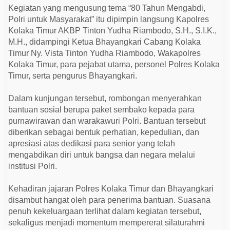
r
Kegiatan yang mengusung tema “80 Tahun Mengabdi,
G
e
Polri untuk Masyarakat” itu dipimpin langsung Kapolres
l
Kolaka Timur AKBP Tinton Yudha Riambodo, S.H., S.I.K.,
a
M.H., didampingi Ketua Bhayangkari Cabang Kolaka
r
A
Timur Ny. Vista Tinton Yudha Riambodo, Wakapolres
n
Kolaka Timur, para pejabat utama, personel Polres Kolaka
j
a
Timur, serta pengurus Bhayangkari.
n
g
s
Dalam kunjungan tersebut, rombongan menyerahkan
a
bantuan sosial berupa paket sembako kepada para
n
a
purnawirawan dan warakawuri Polri. Bantuan tersebut
diberikan sebagai bentuk perhatian, kepedulian, dan
apresiasi atas dedikasi para senior yang telah
mengabdikan diri untuk bangsa dan negara melalui
institusi Polri.
Kehadiran jajaran Polres Kolaka Timur dan Bhayangkari
disambut hangat oleh para penerima bantuan. Suasana
penuh kekeluargaan terlihat dalam kegiatan tersebut,
sekaligus menjadi momentum mempererat silaturahmi