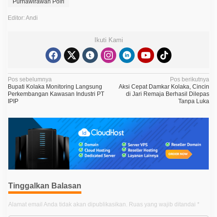
Purnawirawan Polri
Editor: Andi
Ikuti Kami
N
Pos sebelumnya
Pos berikutnya
Bupati Kolaka Monitoring Langsung
Aksi Cepat Damkar Kolaka, Cincin
a
Perkembangan Kawasan Industri PT
di Jari Remaja Berhasil Dilepas
IPIP
Tanpa Luka
v
i
g
a
s
i
p
Tinggalkan Balasan
o
Alamat email Anda tidak akan dipublikasikan.
Ruas yang wajib ditandai
*
s