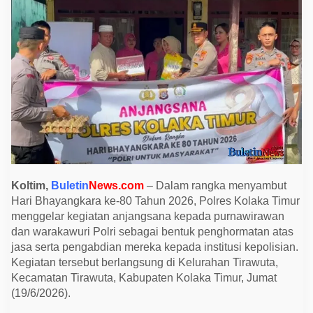
y
a
n
g
k
a
r
a
k
e
-
8
0
,
P
o
l
r
Koltim,
Buletin
News.com
– Dalam rangka menyambut
e
Hari Bhayangkara ke-80 Tahun 2026, Polres Kolaka Timur
s
K
menggelar kegiatan anjangsana kepada purnawirawan
o
dan warakawuri Polri sebagai bentuk penghormatan atas
l
a
jasa serta pengabdian mereka kepada institusi kepolisian.
k
Kegiatan tersebut berlangsung di Kelurahan Tirawuta,
a
T
Kecamatan Tirawuta, Kabupaten Kolaka Timur, Jumat
i
(19/6/2026).
m
u