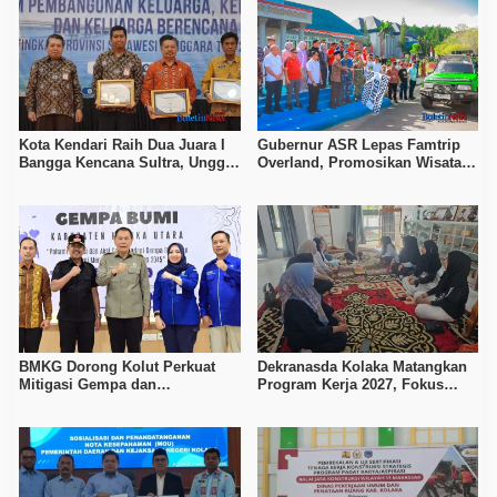
Kota Kendari Raih Dua Juara I
Gubernur ASR Lepas Famtrip
Bangga Kencana Sultra, Unggul
Overland, Promosikan Wisata
pada Pelayanan MOW dan Data
Bombana, Kolaka, dan Koltim
Keluarga
BMKG Dorong Kolut Perkuat
Dekranasda Kolaka Matangkan
Mitigasi Gempa dan
Program Kerja 2027, Fokus
Kesiapsiagaan Masyarakat
Tingkatkan Daya Saing
Kerajinan Lokal