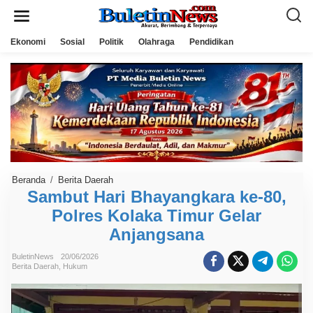
L
e
w
a
Ekonomi
Sosial
Politik
Olahraga
Pendidikan
t
i
k
e
k
o
n
t
e
n
Beranda
/
Berita Daerah
S
a
Sambut Hari Bhayangkara ke-80,
m
Polres Kolaka Timur Gelar
b
u
Anjangsana
t
H
a
BuletinNews
20/06/2026
r
Berita Daerah
,
Hukum
i
B
h
a