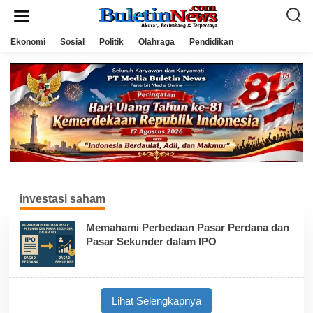
L
e
w
a
Ekonomi
Sosial
Politik
Olahraga
Pendidikan
t
i
k
e
k
o
n
t
e
n
investasi saham
Memahami Perbedaan Pasar Perdana dan
Pasar Sekunder dalam IPO
Lihat Selengkapnya