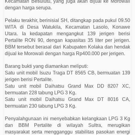
Kecamatan Besulutu, yang juga akan dijual ke Morowali
t
a
dengan harga serupa.
n
g
Pelaku terakhir, berinisial SH, ditangkap pada pukul 09.50
k
a
WITA di Desa Watukila, Kecamatan Lasolo, Konawe
p
Utara. Ia kedapatan mengangkut 139 jerigen berisi
Pertalite RON 90, dengan kapasitas 35 liter per jerigen.
BBM tersebut berasal dari Kabupaten Kolaka dan hendak
dijual ke Morowali dengan harga Rp400.000 per jerigen.
Barang bukti yang diamankan meliputi:
Satu unit mobil Isuzu Traga DT 8565 CB, bermuatan 139
jerigen berisi Pertalite.
Satu unit mobil Daihatsu Grand Max DD 8207 XC,
bermuatan 228 tabung LPG 3 Kg.
Satu unit mobil Daihatsu Grand Max DT 8016 CA,
bermuatan 230 tabung LPG 3 Kg.
Penyalahgunaan ini menyebabkan kelangkaan LPG 3 Kg
dan BBM Pertalite di wilayah Sultra, merugikan
masyarakat serta mengganggu stabilitas pasokan energi