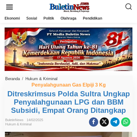
L
e
w
a
Ekonomi
Sosial
Politik
Olahraga
Pendidikan
t
i
k
e
k
o
n
t
e
n
Beranda
/
Hukum & Kriminal
D
i
Penyalahgunaan Gas Elpiji 3 Kg
t
Ditreskrimsus Polda Sultra Ungkap
r
e
Penyalahgunaan LPG dan BBM
s
k
Subsidi, Empat Orang Ditangkap
r
i
m
BuletinNews
14/02/2025
Hukum & Kriminal
s
u
s