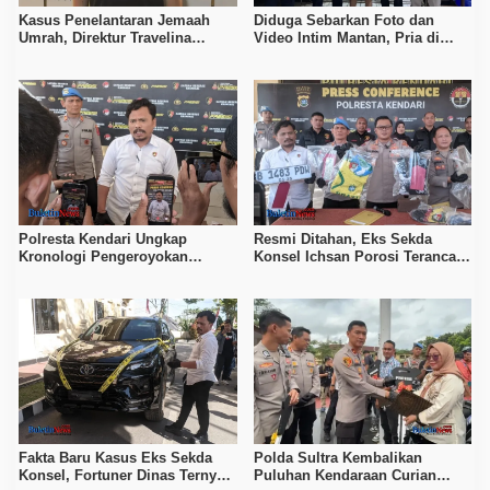
Kasus Penelantaran Jemaah
Diduga Sebarkan Foto dan
Umrah, Direktur Travelina
Video Intim Mantan, Pria di
Indonesia Diamankan Polisi
Kendari Diproses Polda Sultra
Polresta Kendari Ungkap
Resmi Ditahan, Eks Sekda
Kronologi Pengeroyokan
Konsel Ichsan Porosi Terancam
Tewaskan Pemuda, Empat
5 Tahun Penjara
Tersangka Ditahan
Fakta Baru Kasus Eks Sekda
Polda Sultra Kembalikan
Konsel, Fortuner Dinas Ternyata
Puluhan Kendaraan Curian