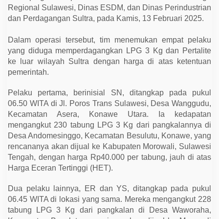
n
Regional Sulawesi, Dinas ESDM, dan Dinas Perindustrian
L
P
dan Perdagangan Sultra, pada Kamis, 13 Februari 2025.
G
d
Dalam operasi tersebut, tim menemukan empat pelaku
a
n
yang diduga memperdagangkan LPG 3 Kg dan Pertalite
B
ke luar wilayah Sultra dengan harga di atas ketentuan
B
M
pemerintah.
S
u
b
Pelaku pertama, berinisial SN, ditangkap pada pukul
s
06.50 WITA di Jl. Poros Trans Sulawesi, Desa Wanggudu,
i
d
Kecamatan Asera, Konawe Utara. Ia kedapatan
i
mengangkut 230 tabung LPG 3 Kg dari pangkalannya di
,
E
Desa Andomesinggo, Kecamatan Besulutu, Konawe, yang
m
rencananya akan dijual ke Kabupaten Morowali, Sulawesi
p
Tengah, dengan harga Rp40.000 per tabung, jauh di atas
a
t
Harga Eceran Tertinggi (HET).
O
r
a
Dua pelaku lainnya, ER dan YS, ditangkap pada pukul
n
06.45 WITA di lokasi yang sama. Mereka mengangkut 228
g
D
tabung LPG 3 Kg dari pangkalan di Desa Waworaha,
i