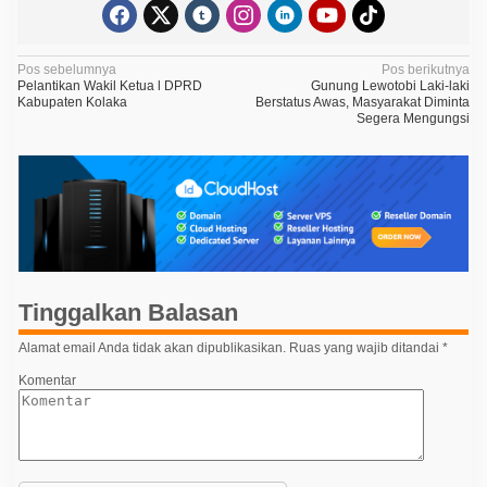
N
Pos sebelumnya
Pos berikutnya
Pelantikan Wakil Ketua l DPRD
Gunung Lewotobi Laki-laki
a
Kabupaten Kolaka
Berstatus Awas, Masyarakat Diminta
Segera Mengungsi
v
i
g
a
s
i
p
Tinggalkan Balasan
o
Alamat email Anda tidak akan dipublikasikan.
Ruas yang wajib ditandai
*
s
Komentar