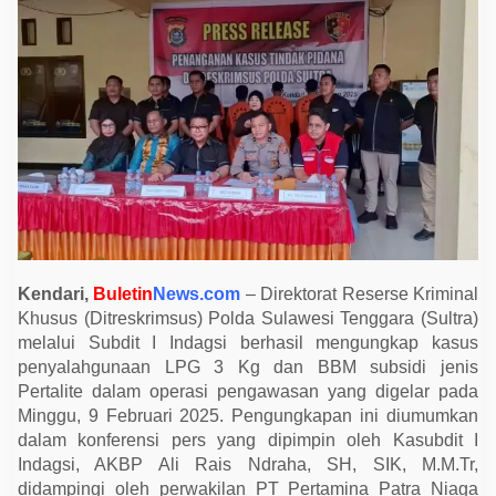
P
o
l
d
a
S
u
l
t
r
a
U
n
g
k
a
p
P
Kendari,
Buletin
News.com
– Direktorat Reserse Kriminal
e
Khusus (Ditreskrimsus) Polda Sulawesi Tenggara (Sultra)
n
y
melalui Subdit I Indagsi berhasil mengungkap kasus
a
penyalahgunaan LPG 3 Kg dan BBM subsidi jenis
l
a
Pertalite dalam operasi pengawasan yang digelar pada
h
Minggu, 9 Februari 2025. Pengungkapan ini diumumkan
g
u
dalam konferensi pers yang dipimpin oleh Kasubdit I
n
Indagsi, AKBP Ali Rais Ndraha, SH, SIK, M.M.Tr,
a
a
didampingi oleh perwakilan PT Pertamina Patra Niaga