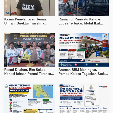
Kasus Penelantaran Jemaah
Rumah di Puuwatu Kendari
Umrah, Direktur Travelina
Ludes Terbakar, Mobil Ikut
Indonesia Diamankan Polisi
Hangus, Kerugian Capai Rp500
Juta
Resmi Ditahan, Eks Sekda
Antrean BBM Meningkat,
Konsel Ichsan Porosi Terancam
Pemda Kolaka Tegaskan Stok
5 Tahun Penjara
Pertalite dan Pertamax Aman