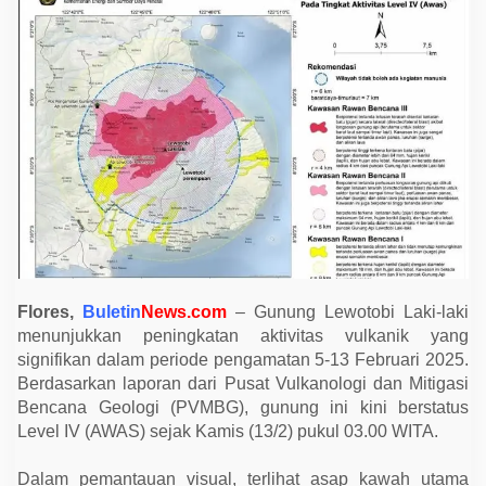
i
L
a
k
i
-
l
a
k
i
B
e
r
s
t
a
t
u
s
Flores,
Buletin
News.com
– Gunung Lewotobi Laki-laki
A
w
menunjukkan peningkatan aktivitas vulkanik yang
a
signifikan dalam periode pengamatan 5-13 Februari 2025.
s
,
Berdasarkan laporan dari Pusat Vulkanologi dan Mitigasi
M
Bencana Geologi (PVMBG), gunung ini kini berstatus
a
s
Level IV (AWAS) sejak Kamis (13/2) pukul 03.00 WITA.
y
a
r
Dalam pemantauan visual, terlihat asap kawah utama