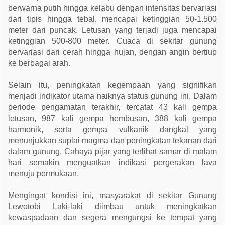
a
berwarna putih hingga kelabu dengan intensitas bervariasi
k
a
dari tipis hingga tebal, mencapai ketinggian 50-1.500
t
meter dari puncak. Letusan yang terjadi juga mencapai
D
ketinggian 500-800 meter. Cuaca di sekitar gunung
i
m
bervariasi dari cerah hingga hujan, dengan angin bertiup
i
ke berbagai arah.
n
t
a
Selain itu, peningkatan kegempaan yang signifikan
S
e
menjadi indikator utama naiknya status gunung ini. Dalam
g
periode pengamatan terakhir, tercatat 43 kali gempa
e
r
letusan, 987 kali gempa hembusan, 388 kali gempa
a
harmonik, serta gempa vulkanik dangkal yang
M
e
menunjukkan suplai magma dan peningkatan tekanan dari
n
dalam gunung. Cahaya pijar yang terlihat samar di malam
g
u
hari semakin menguatkan indikasi pergerakan lava
n
menuju permukaan.
g
s
i
Mengingat kondisi ini, masyarakat di sekitar Gunung
Lewotobi Laki-laki diimbau untuk meningkatkan
kewaspadaan dan segera mengungsi ke tempat yang