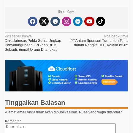
Ikuti Kami
N
Pos sebelumnya
Pos berikutnya
Ditreskrimsus Polda Sultra Ungkap
PT Antam Sponsori Turnamen Tenis
a
Penyalahgunaan LPG dan BBM
dalam Rangka HUT Kolaka ke-65
Subsidi, Empat Orang Ditangkap
v
i
g
a
s
i
p
Tinggalkan Balasan
o
Alamat email Anda tidak akan dipublikasikan.
Ruas yang wajib ditandai
*
s
Komentar