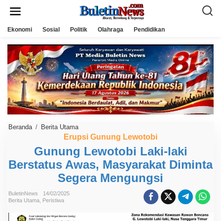
L
e
w
a
Ekonomi
Sosial
Politik
Olahraga
Pendidikan
t
i
k
e
k
o
n
t
e
n
Beranda
/
Berita Utama
G
u
Erupsi Gunung Lewotobi
n
Gunung Lewotobi Laki-laki
u
n
Berstatus Awas, Masyarakat Diminta
g
L
Segera Mengungsi
e
w
o
BuletinNews
14/02/2025
Berita Utama
,
Peristiwa
t
o
b