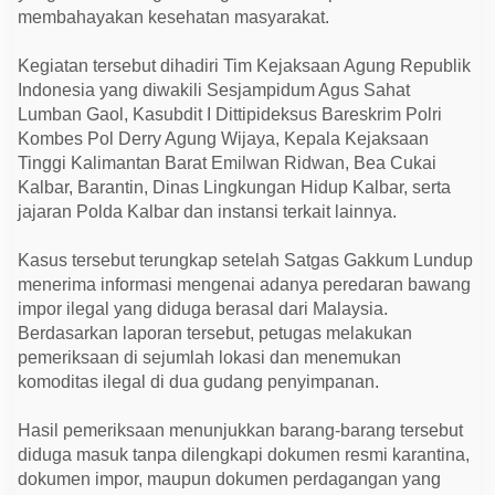
N
membahayakan kesehatan masyarakat.
i
l
a
Kegiatan tersebut dihadiri Tim Kejaksaan Agung Republik
i
Indonesia yang diwakili Sesjampidum Agus Sahat
C
a
Lumban Gaol, Kasubdit I Dittipideksus Bareskrim Polri
p
Kombes Pol Derry Agung Wijaya, Kepala Kejaksaan
a
i
Tinggi Kalimantan Barat Emilwan Ridwan, Bea Cukai
R
Kalbar, Barantin, Dinas Lingkungan Hidup Kalbar, serta
p
2
jajaran Polda Kalbar dan instansi terkait lainnya.
4
,
9
Kasus tersebut terungkap setelah Satgas Gakkum Lundup
6
menerima informasi mengenai adanya peredaran bawang
M
i
impor ilegal yang diduga berasal dari Malaysia.
l
Berdasarkan laporan tersebut, petugas melakukan
i
a
pemeriksaan di sejumlah lokasi dan menemukan
r
komoditas ilegal di dua gudang penyimpanan.
Hasil pemeriksaan menunjukkan barang-barang tersebut
diduga masuk tanpa dilengkapi dokumen resmi karantina,
dokumen impor, maupun dokumen perdagangan yang