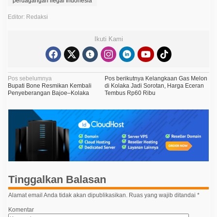
perdagangan ilegal Indonesia
Editor: Redaksi
Ikuti Kami
N
Pos sebelumnya
Pos berikutnya
Kelangkaan Gas Melon
Bupati Bone Resmikan Kembali
di Kolaka Jadi Sorotan, Harga Eceran
a
Penyeberangan Bajoe–Kolaka
Tembus Rp60 Ribu
v
i
g
a
s
i
Tinggalkan Balasan
p
o
Alamat email Anda tidak akan dipublikasikan.
Ruas yang wajib ditandai
*
s
Komentar