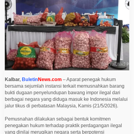
a
n
B
e
l
a
s
a
n
T
o
n
B
a
w
a
n
g
Kalbar,
Buletin
News.com
– Aparat penegak hukum
I
bersama sejumlah instansi terkait memusnahkan barang
m
p
bukti dugaan penyelundupan bawang impor ilegal dari
o
berbagai negara yang diduga masuk ke Indonesia melalui
r
I
jalur tikus di perbatasan Malaysia, Kamis (21/5/2026).
l
e
g
Pemusnahan dilakukan sebagai bentuk komitmen
a
penegakan hukum terhadap praktik perdagangan ilegal
l
,
yang dinilai merugikan negara serta berpotensi