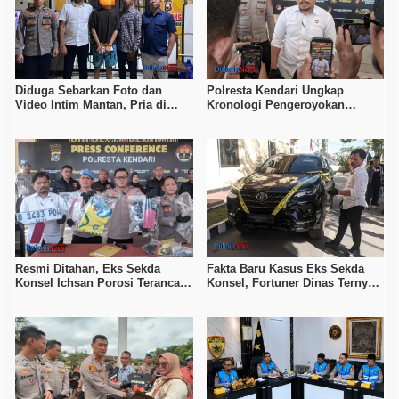
Diduga Sebarkan Foto dan
Polresta Kendari Ungkap
Video Intim Mantan, Pria di
Kronologi Pengeroyokan
Kendari Diproses Polda Sultra
Tewaskan Pemuda, Empat
Tersangka Ditahan
Resmi Ditahan, Eks Sekda
Fakta Baru Kasus Eks Sekda
Konsel Ichsan Porosi Terancam
Konsel, Fortuner Dinas Ternyata
5 Tahun Penjara
Berpelat Palsu