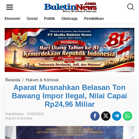
L
e
w
a
Ekonomi
Sosial
Politik
Olahraga
Pendidikan
t
i
k
e
k
o
n
t
e
n
Beranda
/
Hukum & Kriminal
A
p
Aparat Musnahkan Belasan Ton
a
Bawang Impor Ilegal, Nilai Capai
r
a
Rp24,96 Miliar
t
M
u
BuletinNews
22/05/2026
s
Hukum & Kriminal
n
a
h
k