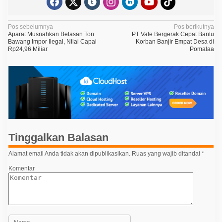
N
Pos sebelumnya
Pos berikutnya
Aparat Musnahkan Belasan Ton
PT Vale Bergerak Cepat Bantu
a
Bawang Impor Ilegal, Nilai Capai
Korban Banjir Empat Desa di
Rp24,96 Miliar
Pomalaa
v
i
g
a
s
i
p
Tinggalkan Balasan
o
Alamat email Anda tidak akan dipublikasikan.
Ruas yang wajib ditandai
*
s
Komentar