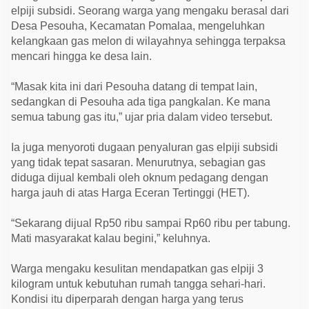
E
elpiji subsidi. Seorang warga yang mengaku berasal dari
c
e
Desa Pesouha, Kecamatan Pomalaa, mengeluhkan
r
kelangkaan gas melon di wilayahnya sehingga terpaksa
a
mencari hingga ke desa lain.
n
T
e
“Masak kita ini dari Pesouha datang di tempat lain,
m
b
sedangkan di Pesouha ada tiga pangkalan. Ke mana
u
semua tabung gas itu,” ujar pria dalam video tersebut.
s
R
p
Ia juga menyoroti dugaan penyaluran gas elpiji subsidi
6
0
yang tidak tepat sasaran. Menurutnya, sebagian gas
R
diduga dijual kembali oleh oknum pedagang dengan
i
b
harga jauh di atas Harga Eceran Tertinggi (HET).
u
“Sekarang dijual Rp50 ribu sampai Rp60 ribu per tabung.
Mati masyarakat kalau begini,” keluhnya.
Warga mengaku kesulitan mendapatkan gas elpiji 3
kilogram untuk kebutuhan rumah tangga sehari-hari.
Kondisi itu diperparah dengan harga yang terus