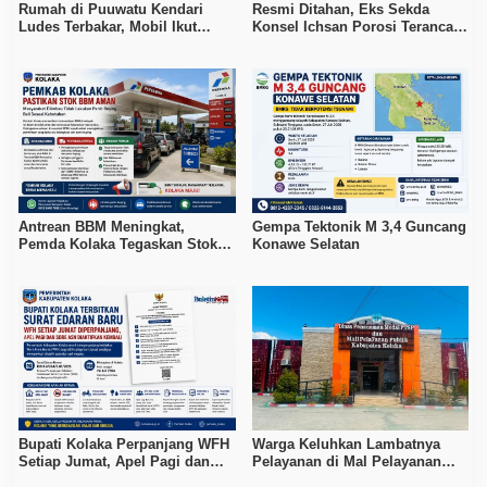
Rumah di Puuwatu Kendari
Resmi Ditahan, Eks Sekda
Ludes Terbakar, Mobil Ikut
Konsel Ichsan Porosi Terancam
Hangus, Kerugian Capai Rp500
5 Tahun Penjara
Juta
Antrean BBM Meningkat,
Gempa Tektonik M 3,4 Guncang
Pemda Kolaka Tegaskan Stok
Konawe Selatan
Pertalite dan Pertamax Aman
Bupati Kolaka Perpanjang WFH
Warga Keluhkan Lambatnya
Setiap Jumat, Apel Pagi dan
Pelayanan di Mal Pelayanan
Sore ASN Diaktifkan Kembali
Publik Kolaka