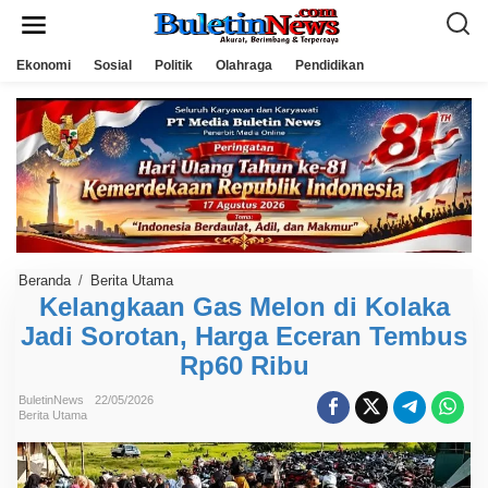
L
e
w
a
Ekonomi
Sosial
Politik
Olahraga
Pendidikan
t
i
k
e
k
o
n
t
e
n
Beranda
/
Berita Utama
K
e
Kelangkaan Gas Melon di Kolaka
l
Jadi Sorotan, Harga Eceran Tembus
a
n
Rp60 Ribu
g
k
a
BuletinNews
22/05/2026
a
Berita Utama
n
G
a
s