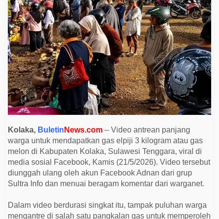
M
e
l
o
n
d
i
K
o
l
a
k
a
J
a
d
i
S
Kolaka,
Buletin
News.com
– Video antrean panjang
o
warga untuk mendapatkan gas elpiji 3 kilogram atau gas
r
o
melon di Kabupaten Kolaka, Sulawesi Tenggara, viral di
t
media sosial Facebook, Kamis (21/5/2026). Video tersebut
a
n
diunggah ulang oleh akun Facebook Adnan dari grup
,
Sultra Info dan menuai beragam komentar dari warganet.
H
a
r
Dalam video berdurasi singkat itu, tampak puluhan warga
g
a
mengantre di salah satu pangkalan gas untuk memperoleh