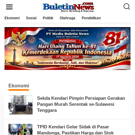
L
e
w
a
Ekonomi
Sosial
Politik
Olahraga
Pendidikan
t
i
k
e
k
o
n
t
e
n
Ekonomi
Sekda Kendari Pimpin Persiapan Gerakan
Pangan Murah Serentak se-Sulawesi
Tenggara
TPID Kendari Gelar Sidak di Pasar
Mandonga, Pastikan Harga dan Stok