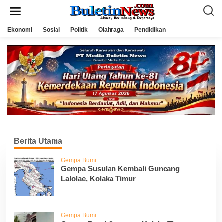
L
e
w
a
Ekonomi
Sosial
Politik
Olahraga
Pendidikan
t
i
k
e
k
o
n
t
e
n
Berita Utama
Gempa Bumi
Gempa Susulan Kembali Guncang
Lalolae, Kolaka Timur
Gempa Bumi