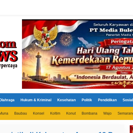
Olahraga
Hukum & Kriminal
Kesehatan
Politik
Pendidikan
Sosial
Muna
Baubau
Konsel
Koltim
Konut
Bombana
Wajo
Semaran