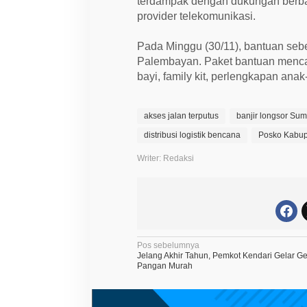
terdampak dengan dukungan berbag
provider telekomunikasi.
Pada Minggu (30/11), bantuan seber
Palembayan. Paket bantuan menca
bayi, family kit, perlengkapan anak
akses jalan terputus
banjir longsor Sum
distribusi logistik bencana
Posko Kabu
Writer: Redaksi
N
Pos sebelumnya
Jelang Akhir Tahun, Pemkot Kendari Gelar G
a
Pangan Murah
v
i