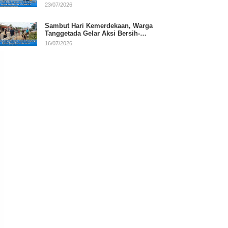
RI
23/07/2026
Sambut Hari Kemerdekaan, Warga
Tanggetada Gelar Aksi Bersih-
Bersih Desa
16/07/2026