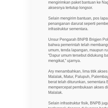
a
mengirimkan paket bantuan ke Na
k
t
aksesnya tertutup longsor.
i
f
Selain mengirim bantuan, pos lap
k
a
penanganan darurat seperti pember
n
infrastruktur sementara.
u
n
t
Unsur Pengarah BNPB Brigjen Pol 
u
k
bahwa pemerintah telah membangun
T
umum, tenda lapangan, maupun r
a
n
“Dapur umum tersebut didukung ba
g
mengikat,” ujarnya.
a
n
i
Ary menambahkan, lima titik akses
B
e
Malalak, Matur, Palupuh, Palembay
n
berat telah diturunkan, sementar
c
a
mempercepat pembukaan akses di 
n
Malalak.
a
Selain infrastruktur fisik, BNPB j