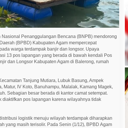
 Nasional Penanggulangan Bencana (BNPB) mendorong
Daerah (BPBD) Kabupaten Agam mempercepat
kepada warga terdampak banjir dan longsor. Upaya
vasi 13 pos lapangan yang berada di bawah kendali Pos
ir dan Longsor Kabupaten Agam di Balerong, rumah
i Kecamatan Tanjung Mutiara, Lubuk Basung, Ampek
a, Matur, IV Koto, Banuhampu, Malalak, Kamang Magek,
uh. Sebagian besar berada di kantor camat setempat.
k diaktifkan pos lapangan karena wilayahnya tidak
istribusi logistik menuju wilayah terdampak diharapkan
rah yang masih terisolir. Pada Senin (1/12), BPBD Agam