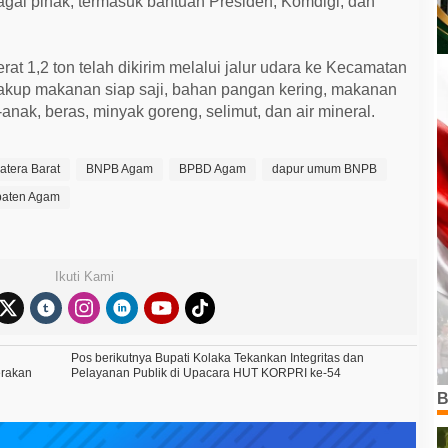
ai pihak, termasuk bantuan Presiden, Komdigi, dan
at 1,2 ton telah dikirim melalui jalur udara ke Kecamatan
kup makanan siap saji, bahan pangan kering, makanan
-anak, beras, minyak goreng, selimut, dan air mineral.
atera Barat
BNPB Agam
BPBD Agam
dapur umum BNPB
paten Agam
Ikuti Kami
Pos berikutnya
Bupati Kolaka Tekankan Integritas dan
erakan
Pelayanan Publik di Upacara HUT KORPRI ke-54
B