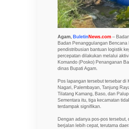
K
a
b
u
p
a
t
e
Agam,
Buletin
News.com
– Badan
n
A
Badan Penanggulangan Bencana 
g
pendistribusian bantuan logistik 
a
percepatan dilakukan melalui akti
m
,
Komando (Posko) Penanganan Banj
1
dinas Bupati Agam.
3
P
o
Pos lapangan tersebut tersebar d
s
L
Nagari, Palembayan, Tanjung Ray
a
Tilatang Kamang, Baso, dan Palup
p
a
Sementara itu, tiga kecamatan tida
n
terdampak signifikan.
g
a
n
Dengan adanya pos-pos tersebut, d
D
i
berjalan lebih cepat, terutama dae