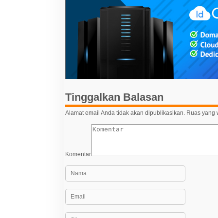
g
a
s
i
p
o
s
Tinggalkan Balasan
Alamat email Anda tidak akan dipublikasikan.
Ruas yang w
Komentar