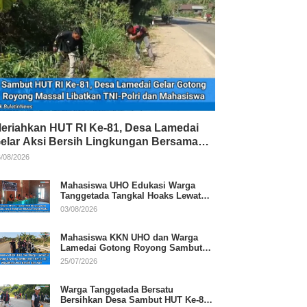
eriahkan HUT RI Ke-81, Desa Lamedai
elar Aksi Bersih Lingkungan Bersama
NI-Polri
/08/2026
Mahasiswa UHO Edukasi Warga
Tanggetada Tangkal Hoaks Lewat
Program Literasi
03/08/2026
Mahasiswa KKN UHO dan Warga
Lamedai Gotong Royong Sambut
HUT Ke-81 RI
25/07/2026
Warga Tanggetada Bersatu
Bersihkan Desa Sambut HUT Ke-81