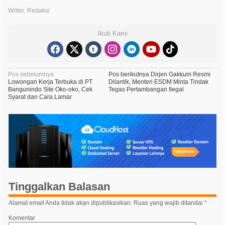
Writer: Redaksi
Ikuti Kami
N
Pos sebelumnya
Pos berikutnya
Dirjen Gakkum Resmi
Lowongan Kerja Terbuka di PT
Dilantik, Menteri ESDM Minta Tindak
a
Bangunindo Site Oko-oko, Cek
Tegas Pertambangan Ilegal
Syarat dan Cara Lamar
v
i
g
a
s
i
p
Tinggalkan Balasan
o
Alamat email Anda tidak akan dipublikasikan.
Ruas yang wajib ditandai
*
s
Komentar