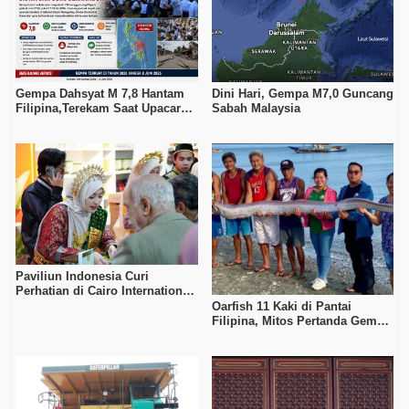
Gempa Dahsyat M 7,8 Hantam
Dini Hari, Gempa M7,0 Guncang
Filipina,Terekam Saat Upacara
Sabah Malaysia
Bendera
Paviliun Indonesia Curi
Perhatian di Cairo International
Book Fair ke-57
Oarfish 11 Kaki di Pantai
Filipina, Mitos Pertanda Gempa
Kembali Mencuat