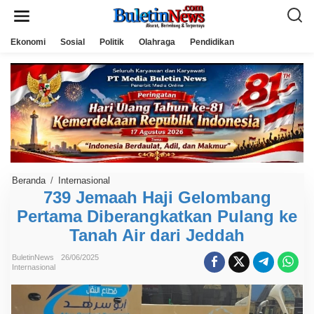
L
e
w
a
Ekonomi
Sosial
Politik
Olahraga
Pendidikan
t
i
k
e
k
o
n
t
e
n
Beranda
/
Internasional
7
3
739 Jemaah Haji Gelombang
9
Pertama Diberangkatkan Pulang ke
J
e
Tanah Air dari Jeddah
m
a
a
BuletinNews
26/06/2025
h
Internasional
H
a
j
i