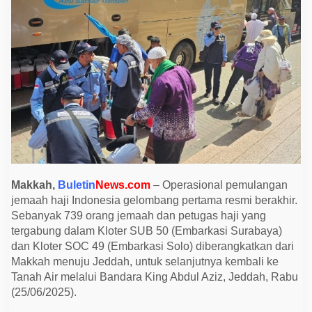
G
e
l
o
m
b
a
n
g
P
e
r
t
a
m
a
D
i
Makkah,
Buletin
News.com
– Operasional pemulangan
b
jemaah haji Indonesia gelombang pertama resmi berakhir.
e
r
Sebanyak 739 orang jemaah dan petugas haji yang
a
tergabung dalam Kloter SUB 50 (Embarkasi Surabaya)
n
g
dan Kloter SOC 49 (Embarkasi Solo) diberangkatkan dari
k
Makkah menuju Jeddah, untuk selanjutnya kembali ke
a
t
Tanah Air melalui Bandara King Abdul Aziz, Jeddah, Rabu
k
(25/06/2025).
a
n