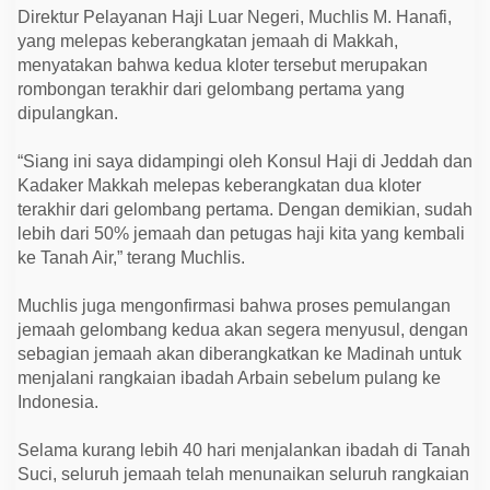
P
Direktur Pelayanan Haji Luar Negeri, Muchlis M. Hanafi,
u
l
yang melepas keberangkatan jemaah di Makkah,
a
menyatakan bahwa kedua kloter tersebut merupakan
n
rombongan terakhir dari gelombang pertama yang
g
k
dipulangkan.
e
T
a
“Siang ini saya didampingi oleh Konsul Haji di Jeddah dan
n
Kadaker Makkah melepas keberangkatan dua kloter
a
h
terakhir dari gelombang pertama. Dengan demikian, sudah
A
lebih dari 50% jemaah dan petugas haji kita yang kembali
i
r
ke Tanah Air,” terang Muchlis.
d
a
r
Muchlis juga mengonfirmasi bahwa proses pemulangan
i
jemaah gelombang kedua akan segera menyusul, dengan
J
e
sebagian jemaah akan diberangkatkan ke Madinah untuk
d
menjalani rangkaian ibadah Arbain sebelum pulang ke
d
a
Indonesia.
h
Selama kurang lebih 40 hari menjalankan ibadah di Tanah
Suci, seluruh jemaah telah menunaikan seluruh rangkaian