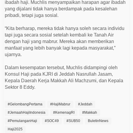
ibadah haji. Muchlis menyampaikan harapan agar ibadah
yang dijalani tidak hanya berdampak pada kesalehan
pribadi, tetapi juga sosial.
“Kita berharap, mereka tidak hanya soleh secara individu
tapi juga secara sosial setelah kembali ke Tanah Air
dengan haji yang mabrur. Mereka akan memberikan
manfaat yang lebih banyak lagi kepada masyarakat,”
ujarnya.
Dalam kesempatan tersebut, Muchlis didampingi oleh
Konsul Haji pada KJRI di Jeddah Nasrullah Jasam,
Kepala Daerah Kerja Makkah Ali Machzumi, dan Kepala
Sektor 8 Eddy.
#GelombangPertama
#HajiMabrur
#Jeddah
#JemaahHajiIndonesia
#KemenagRI
#Makkah
#PemulanganHaji
#SOC49
#SUB50
BuletinNews
Haji2025