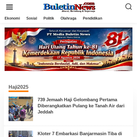
L
e
w
a
Ekonomi
Sosial
Politik
Olahraga
Pendidikan
t
i
k
e
k
o
n
t
e
n
Haji2025
739 Jemaah Haji Gelombang Pertama
Diberangkatkan Pulang ke Tanah Air dari
Jeddah
Kloter 7 Embarkasi Banjarmasin Tiba di