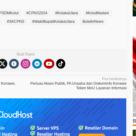
PSDMKolut
#CPNS2024
#KolakaUtara
#KolutMadani
#SKCPNS
#WakilBupatiKolakaUtara
BuletinNews
Ikuti Kami
Pos berikutnya
o Konawe,
Perluas Akses Publik, PA Unaaha dan Diskominfo Konawe
Teken MoU Layanan Informasi
B