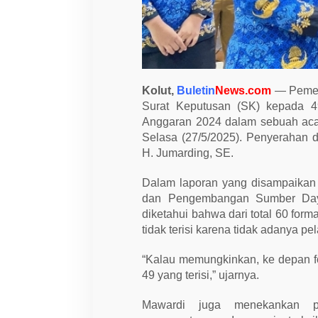
4
9
C
P
N
S
,
1
Kolut,
Buletin
News.com
— Pemeri
1
F
Surat Keputusan (SK) kepada 4
o
Anggaran 2024 dalam sebuah acar
r
Selasa (27/5/2025). Penyerahan d
m
a
H. Jumarding, SE.
s
i
M
Dalam laporan yang disampaikan
a
dan Pengembangan Sumber Day
s
i
diketahui bahwa dari total 60 form
h
tidak terisi karena tidak adanya p
K
o
s
“Kalau memungkinkan, ke depan form
o
49 yang terisi,” ujarnya.
n
g
Mawardi juga menekankan pe