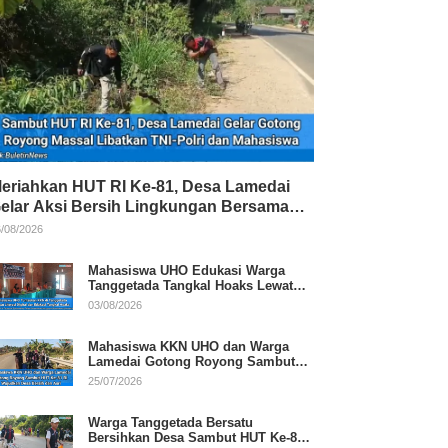
eriahkan HUT RI Ke-81, Desa Lamedai
elar Aksi Bersih Lingkungan Bersama
NI-Polri
/08/2026
Mahasiswa UHO Edukasi Warga
Tanggetada Tangkal Hoaks Lewat
Program Literasi
03/08/2026
Mahasiswa KKN UHO dan Warga
Lamedai Gotong Royong Sambut
HUT Ke-81 RI
25/07/2026
Warga Tanggetada Bersatu
Bersihkan Desa Sambut HUT Ke-81