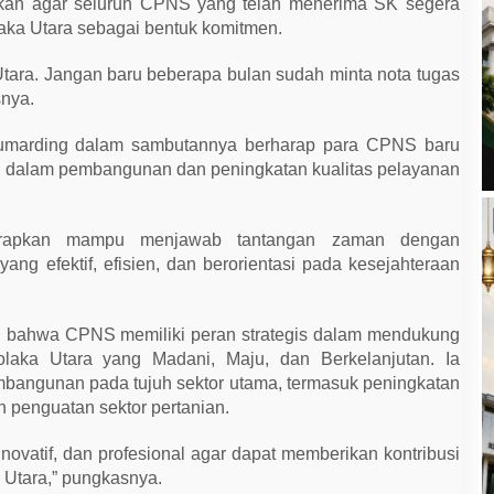
ikan agar seluruh CPNS yang telah menerima SK segera
aka Utara sebagai bentuk komitmen.
Utara. Jangan baru beberapa bulan sudah minta nota tugas
snya.
 Jumarding dalam sambutannya berharap para CPNS baru
a dalam pembangunan dan peningkatan kualitas pelayanan
rapkan mampu menjawab tantangan zaman dengan
ang efektif, efisien, dan berorientasi pada kesejahteraan
n bahwa CPNS memiliki peran strategis dalam mendukung
laka Utara yang Madani, Maju, dan Berkelanjutan. Ia
bangunan pada tujuh sektor utama, termasuk peningkatan
n penguatan sektor pertanian.
inovatif, dan profesional agar dapat memberikan kontribusi
Utara,” pungkasnya.