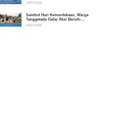
RI
23/07/2026
Sambut Hari Kemerdekaan, Warga
Tanggetada Gelar Aksi Bersih-
Bersih Desa
16/07/2026