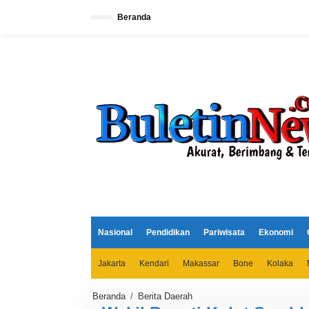
L
e
Beranda
w
a
t
i
k
e
k
o
n
t
e
n
Nasional
Pendidikan
Pariwisata
Ekonomi
Jakarta
Kendari
Makassar
Bone
Kolaka
Beranda
/
Berita Daerah
W
a