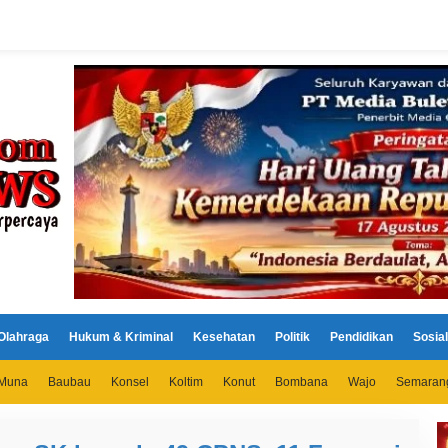
Olahraga
Hukum & Kriminal
Kesehatan
Politik
Pendidikan
Sosial
Muna
Baubau
Konsel
Koltim
Konut
Bombana
Wajo
Semaran