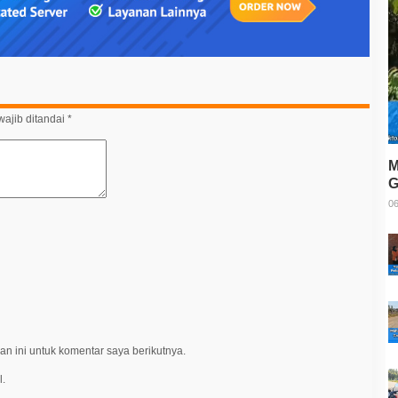
ajib ditandai
*
M
G
T
06
n ini untuk komentar saya berikutnya.
l.