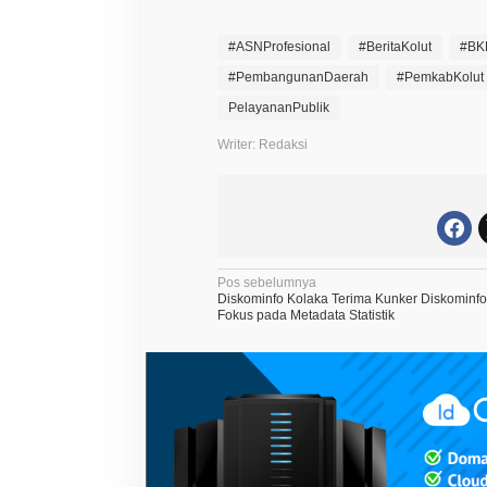
#ASNProfesional
#BeritaKolut
#BK
#PembangunanDaerah
#PemkabKolut
PelayananPublik
Writer: Redaksi
N
Pos sebelumnya
Diskominfo Kolaka Terima Kunker Diskominf
a
Fokus pada Metadata Statistik
v
i
g
a
s
i