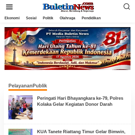
L
e
w
a
Ekonomi
Sosial
Politik
Olahraga
Pendidikan
t
i
k
e
k
o
n
t
e
n
PelayananPublik
Peringati Hari Bhayangkara ke-79, Polres
Kolaka Gelar Kegiatan Donor Darah
KUA Tanete Riattang Timur Gelar Bimwin,