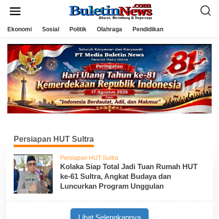
L
e
w
a
Ekonomi
Sosial
Politik
Olahraga
Pendidikan
t
i
k
e
k
o
n
t
e
n
Persiapan HUT Sultra
Persiapan HUT Sultra
Kolaka Siap Total Jadi Tuan Rumah HUT
ke-61 Sultra, Angkat Budaya dan
Luncurkan Program Unggulan
Lihat Selengkapnya