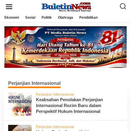
L
e
w
a
Ekonomi
Sosial
Politik
Olahraga
Pendidikan
t
i
k
e
k
o
n
t
e
n
Perjanjian Internasional
Perjanjian Internasional
Keabsahan Penolakan Perjanjian
Internasional Rezim Baru dalam
Perspektif Hukum Internasional
Perjanjian Internasional