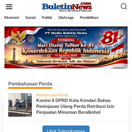
L
e
w
a
Ekonomi
Sosial
Politik
Olahraga
Pendidikan
t
i
k
e
k
o
n
t
e
n
Pembahasan Perda
Pembahasan Perda
Komisi II DPRD Kota Kendari Bahas
Peninjauan Ulang Perda Retribusi Izin
Penjualan Minuman Beralkohol
Lihat Selengkapnya