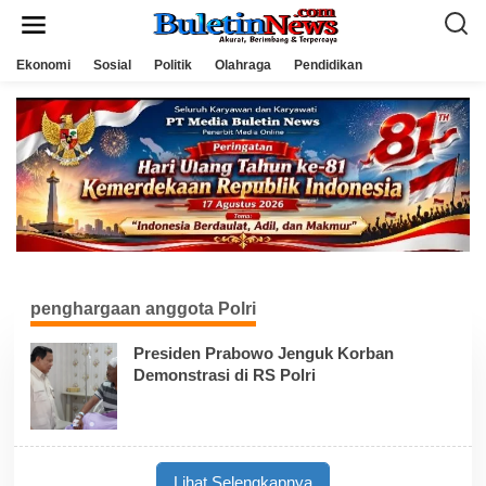
L
e
w
a
Ekonomi
Sosial
Politik
Olahraga
Pendidikan
t
i
k
e
k
o
n
t
e
n
penghargaan anggota Polri
Presiden Prabowo Jenguk Korban
Demonstrasi di RS Polri
Lihat Selengkapnya