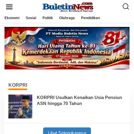
L
e
w
a
Ekonomi
Sosial
Politik
Olahraga
Pendidikan
t
i
k
e
k
o
n
t
e
n
KORPRI
KORPRI Usulkan Kenaikan Usia Pensiun
ASN hingga 70 Tahun
Lihat Selengkapnya