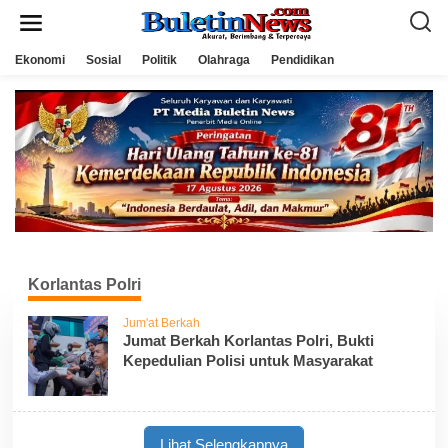
L
e
w
a
Ekonomi
Sosial
Politik
Olahraga
Pendidikan
t
i
k
e
k
o
n
t
e
n
Korlantas Polri
Jum'at Berkah
Jumat Berkah Korlantas Polri, Bukti
Kepedulian Polisi untuk Masyarakat
Lihat Selengkapnya