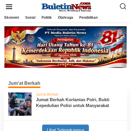
L
e
w
a
Ekonomi
Sosial
Politik
Olahraga
Pendidikan
t
i
k
e
k
o
n
t
e
n
Jum'at Berkah
Jum'at Berkah
Jumat Berkah Korlantas Polri, Bukti
Kepedulian Polisi untuk Masyarakat
Lihat Selengkapnya