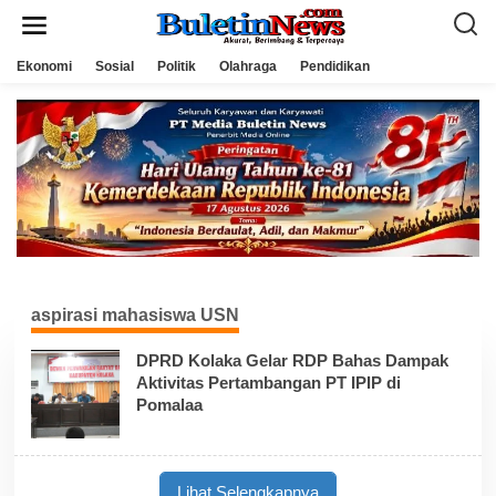
L
e
w
a
Ekonomi
Sosial
Politik
Olahraga
Pendidikan
t
i
k
e
k
o
n
t
e
n
aspirasi mahasiswa USN
DPRD Kolaka Gelar RDP Bahas Dampak
Aktivitas Pertambangan PT IPIP di
Pomalaa
Lihat Selengkapnya