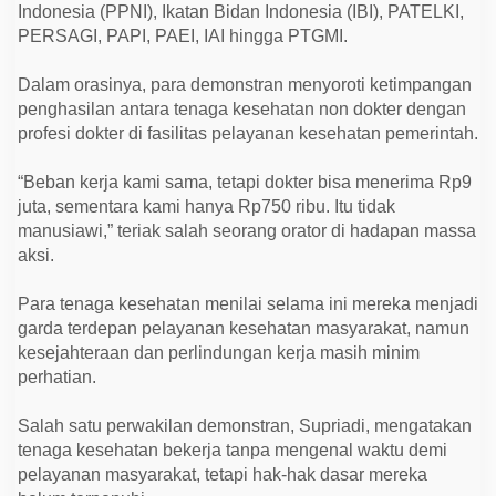
e
Indonesia (PPNI), Ikatan Bidan Indonesia (IBI), PATELKI,
j
PERSAGI, PAPI, PAEI, IAI hingga PTGMI.
a
h
t
Dalam orasinya, para demonstran menyoroti ketimpangan
e
r
penghasilan antara tenaga kesehatan non dokter dengan
a
profesi dokter di fasilitas pelayanan kesehatan pemerintah.
a
n
“Beban kerja kami sama, tetapi dokter bisa menerima Rp9
juta, sementara kami hanya Rp750 ribu. Itu tidak
manusiawi,” teriak salah seorang orator di hadapan massa
aksi.
Para tenaga kesehatan menilai selama ini mereka menjadi
garda terdepan pelayanan kesehatan masyarakat, namun
kesejahteraan dan perlindungan kerja masih minim
perhatian.
Salah satu perwakilan demonstran, Supriadi, mengatakan
tenaga kesehatan bekerja tanpa mengenal waktu demi
pelayanan masyarakat, tetapi hak-hak dasar mereka