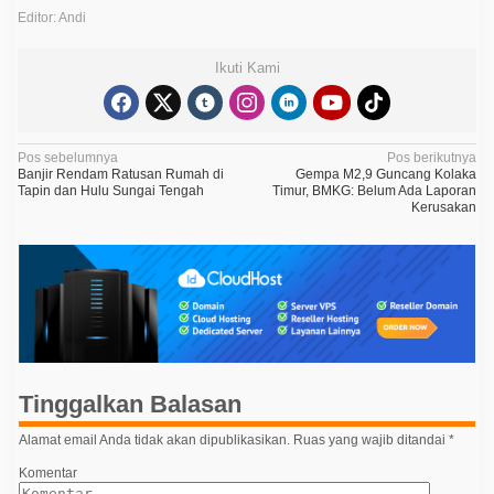
Editor: Andi
Ikuti Kami
N
Pos sebelumnya
Pos berikutnya
Banjir Rendam Ratusan Rumah di
Gempa M2,9 Guncang Kolaka
a
Tapin dan Hulu Sungai Tengah
Timur, BMKG: Belum Ada Laporan
Kerusakan
v
i
g
a
s
i
p
Tinggalkan Balasan
o
Alamat email Anda tidak akan dipublikasikan.
Ruas yang wajib ditandai
*
s
Komentar