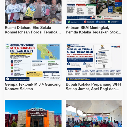
Resmi Ditahan, Eks Sekda
Antrean BBM Meningkat,
Konsel Ichsan Porosi Terancam
Pemda Kolaka Tegaskan Stok
5 Tahun Penjara
Pertalite dan Pertamax Aman
Gempa Tektonik M 3,4 Guncang
Bupati Kolaka Perpanjang WFH
Konawe Selatan
Setiap Jumat, Apel Pagi dan
Sore ASN Diaktifkan Kembali