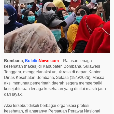
o
m
b
a
n
a
D
e
m
o
S
o
r
o
t
i
Bombana,
Buletin
News.com
– Ratusan tenaga
K
e
kesehatan (nakes) di Kabupaten Bombana, Sulawesi
t
Tenggara, menggelar aksi unjuk rasa di depan Kantor
i
Dinas Kesehatan Bombana, Selasa (19/5/2026). Massa
m
p
aksi menuntut pemerintah daerah segera memperbaiki
a
kesejahteraan tenaga kesehatan yang dinilai masih jauh
n
g
dari layak.
a
n
K
Aksi tersebut diikuti berbagai organisasi profesi
e
kesehatan, di antaranya Persatuan Perawat Nasional
s