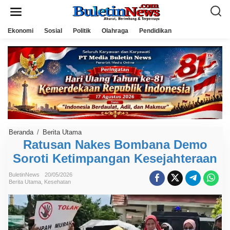
L
e
w
a
Ekonomi
Sosial
Politik
Olahraga
Pendidikan
t
i
k
e
k
o
n
t
e
n
Beranda
/
Berita Utama
R
a
Ratusan Nakes Bombana Demo
t
Soroti Ketimpangan Kesejahteraan
u
s
a
BuletinNews
20/05/2026
n
Berita Utama
,
Kesehatan
N
a
k
e
s
B