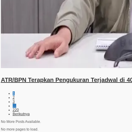
ATR/BPN Terapkan Pengukuran Terjadwal di 40
1
2
3
…
220
Berikutnya
No More Posts Available.
No more pages to load.