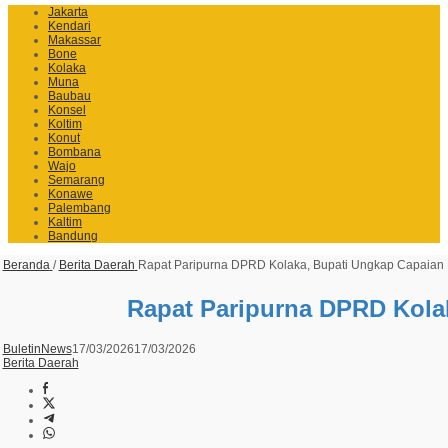
Jakarta
Kendari
Makassar
Bone
Kolaka
Muna
Baubau
Konsel
Koltim
Konut
Bombana
Wajo
Semarang
Konawe
Palembang
Kaltim
Bandung
Beranda
/
Berita Daerah
Rapat Paripurna DPRD Kolaka, Bupati Ungkap Capaian 
Rapat Paripurna DPRD Kolak
BuletinNews
17/03/2026
17/03/2026
Berita Daerah