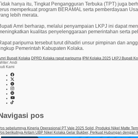
Tidak hanya itu, Tingkat Pengangguran Terbuka (TPT) juga berha
terus memperkuat program BERAMAL serta pemberdayaan Usa
yang lebih merata.
Bupati Amri berharap, melalui penyampaian LKPJ ini dapat me
meningkatkan kualitas penyelenggaraan pemerintahan serta p
Rapat paripurna tersebut turut dihadiri unsur pimpinan dan an
lingkup Pemerintah Kabupaten Kolaka.
mri Bupati Kolaka
DPRD Kolaka rapat paripurna
IPM Kolaka 2025
LKPJ Bupati Ko
riter: Andi
kuti Kami
Navigasi pos
Pos sebelumnya
Kinerja Operasional PT Vale 2025 Solid, Produksi Nikel Matte Te
os berikutnya
Antam UBP Nikel Kolaka Gelar Bukber, Perkuat Hubungan dengan M