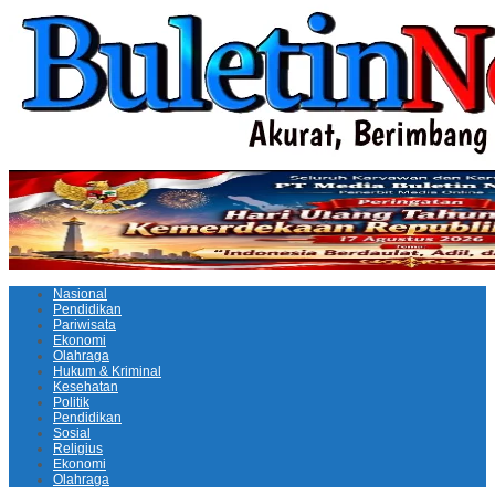
Nasional
Pendidikan
Pariwisata
Ekonomi
Olahraga
Hukum & Kriminal
Kesehatan
Politik
Pendidikan
Sosial
Religius
Ekonomi
Olahraga