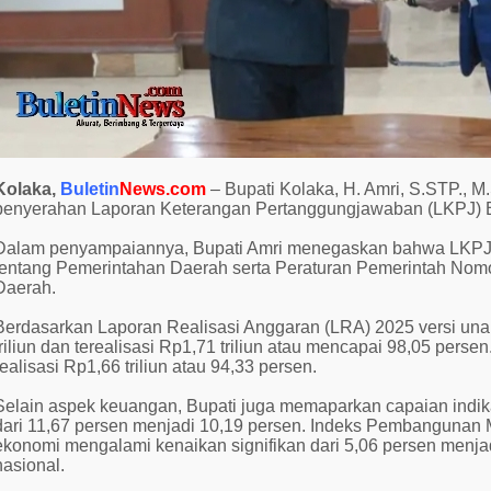
Kolaka,
Buletin
News.com
– Bupati Kolaka, H. Amri, S.STP., 
penyerahan Laporan Keterangan Pertanggungjawaban (LKPJ) Bu
Dalam penyampaiannya, Bupati Amri menegaskan bahwa LKPJ 
tentang Pemerintahan Daerah serta Peraturan Pemerintah Nom
Daerah.
Berdasarkan Laporan Realisasi Anggaran (LRA) 2025 versi una
triliun dan terealisasi Rp1,71 triliun atau mencapai 98,05 pers
realisasi Rp1,66 triliun atau 94,33 persen.
Selain aspek keuangan, Bupati juga memaparkan capaian indi
dari 11,67 persen menjadi 10,19 persen. Indeks Pembangunan 
ekonomi mengalami kenaikan signifikan dari 5,06 persen menjad
nasional.