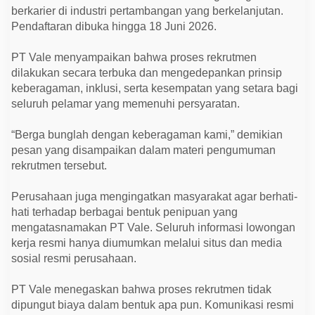
I
berkarier di industri pertambangan yang berkelanjutan.
n
s
Pendaftaran dibuka hingga 18 Juni 2026.
t
r
PT Vale menyampaikan bahwa proses rekrutmen
u
m
dilakukan secara terbuka dan mengedepankan prinsip
e
keberagaman, inklusi, serta kesempatan yang setara bagi
n
t
seluruh pelamar yang memenuhi persyaratan.
E
n
g
“Berga bunglah dengan keberagaman kami,” demikian
i
pesan yang disampaikan dalam materi pengumuman
n
e
rekrutmen tersebut.
e
r
Perusahaan juga mengingatkan masyarakat agar berhati-
hati terhadap berbagai bentuk penipuan yang
mengatasnamakan PT Vale. Seluruh informasi lowongan
kerja resmi hanya diumumkan melalui situs dan media
sosial resmi perusahaan.
PT Vale menegaskan bahwa proses rekrutmen tidak
dipungut biaya dalam bentuk apa pun. Komunikasi resmi