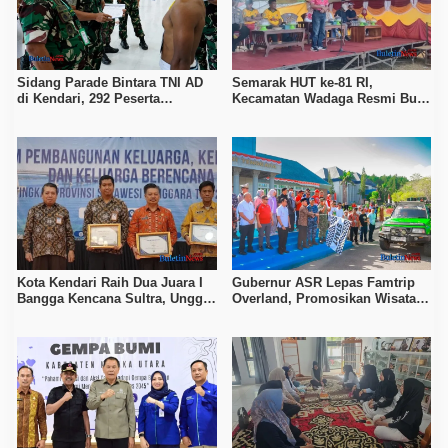
Sidang Parade Bintara TNI AD
Semarak HUT ke-81 RI,
di Kendari, 292 Peserta
Kecamatan Wadaga Resmi Buka
Diingatkan Waspada Janji
Porseni Setelah Vakum Tujuh
Kelulusan Berbayar
Tahun
Kota Kendari Raih Dua Juara I
Gubernur ASR Lepas Famtrip
Bangga Kencana Sultra, Unggul
Overland, Promosikan Wisata
pada Pelayanan MOW dan Data
Bombana, Kolaka, dan Koltim
Keluarga