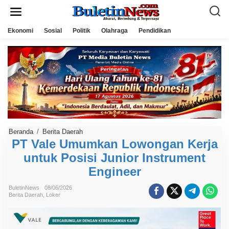
L
e
w
a
Ekonomi
Sosial
Politik
Olahraga
Pendidikan
t
i
k
e
k
o
n
t
e
n
Beranda
/
Berita Daerah
P
T
PT Vale Umumkan Lowongan Kerja
V
untuk Posisi Junior Instrument
a
l
Engineer
e
U
m
BuletinNews
08/06/2026
u
Berita Daerah
,
Loker
m
k
a
n