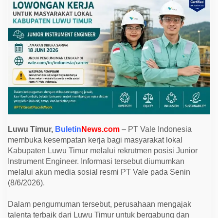
L
o
w
o
n
g
a
n
K
e
r
j
a
u
n
t
u
k
Luwu Timur,
Buletin
News.com
– PT Vale Indonesia
P
membuka kesempatan kerja bagi masyarakat lokal
o
s
Kabupaten Luwu Timur melalui rekrutmen posisi Junior
i
Instrument Engineer. Informasi tersebut diumumkan
s
i
melalui akun media sosial resmi PT Vale pada Senin
J
(8/6/2026).
u
n
i
Dalam pengumuman tersebut, perusahaan mengajak
o
r
talenta terbaik dari Luwu Timur untuk bergabung dan