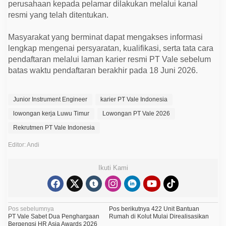
perusahaan kepada pelamar dilakukan melalui kanal
resmi yang telah ditentukan.
Masyarakat yang berminat dapat mengakses informasi
lengkap mengenai persyaratan, kualifikasi, serta tata cara
pendaftaran melalui laman karier resmi PT Vale sebelum
batas waktu pendaftaran berakhir pada 18 Juni 2026.
Junior Instrument Engineer
karier PT Vale Indonesia
lowongan kerja Luwu Timur
Lowongan PT Vale 2026
Rekrutmen PT Vale Indonesia
Editor: Andi
Ikuti Kami
N
Pos sebelumnya
Pos berikutnya
422 Unit Bantuan
PT Vale Sabet Dua Penghargaan
Rumah di Kolut Mulai Direalisasikan
a
Bergengsi HR Asia Awards 2026