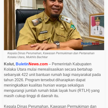
n
R
u
m
a
h
d
i
K
o
l
u
t
M
u
Kepala Dinas Perumahan, Kawasan Permukiman dan Pertanahan
l
Kolaka Utara, Mukhlis Bachtiar
a
i
Kolut,
Buletin
News.com
– Pemerintah Kabupaten
D
Kolaka Utara mulai merealisasikan secara bertahap
i
r
sebanyak 422 unit bantuan rumah bagi masyarakat pada
e
tahun 2026. Program tersebut diharapkan dapat
a
l
meningkatkan kualitas hunian warga sekaligus
i
mengurangi jumlah rumah tidak layak huni (RTLH) yang
s
a
masih cukup tinggi di daerah itu.
s
i
k
Kepala Dinas Perumahan, Kawasan Permukiman dan