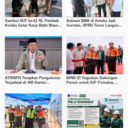
Sambut HUT ke-81 RI, Pemkab
Antrean BBM di Kolaka Jadi
Kolaka Gelar Kerja Bakti Massal
Sorotan, DPRD Turun Langsung
di Seluruh Wilayah
ke Depot Pertamina
ATR/BPN Terapkan Pengukuran
MIND ID Tegaskan Dukungan
Terjadwal di 400 Kantor
Penuh untuk IGP Pomalaa,
Pertanahan, Waktu Tunggu
Perkuat Sinergi Kawal PSN
Maksimal Tujuh Hari
Hilirisasi Nikel