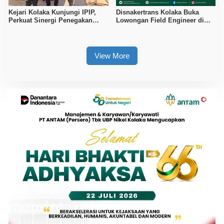
Kejari Kolaka Kunjungi IPIP,
Disnakertrans Kolaka Buka
Perkuat Sinergi Penegakan
Lowongan Field Engineer di
Hukum dan Investasi
Proyek PT Vale Pomalaa, Simak
Syaratnya
View More