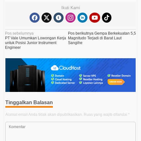
Ikuti Kami
N
Pos sebelumnya
Pos berikutnya
Gempa Berkekuatan 5,5
PT Vale Umumkan Lowongan Kerja
Magnitudo Terjadi di Barat Laut
a
untuk Posisi Junior Instrument
Sangihe
Engineer
v
i
g
a
s
i
p
Tinggalkan Balasan
o
Alamat email Anda tidak akan dipublikasikan.
Ruas yang wajib ditandai
*
s