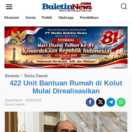
L
e
w
a
Ekonomi
Sosial
Politik
Olahraga
Pendidikan
t
i
k
e
k
o
n
t
e
n
Beranda
/
Berita Daerah
4
2
422 Unit Bantuan Rumah di Kolut
2
Mulai Direalisasikan
U
n
i
BuletinNews
08/06/2026
t
Berita Daerah
B
a
n
t
u
a