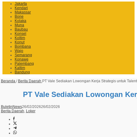
Jakarta
Kendari
Makassar
Bone
Kolaka
Muna
Baubau
Konsel
Koltim
Konut
Bombana
Wajo
Semarang
Konawe
Palembang
Kaltim
Bandung
Beranda
/
Berita Daerah
PT Vale Sediakan Lowongan Kerja Strategis untuk Talen
PT Vale Sediakan Lowongan Kerj
BuletinNews
26/02/2026
26/02/2026
Berita Daerah
,
Loker