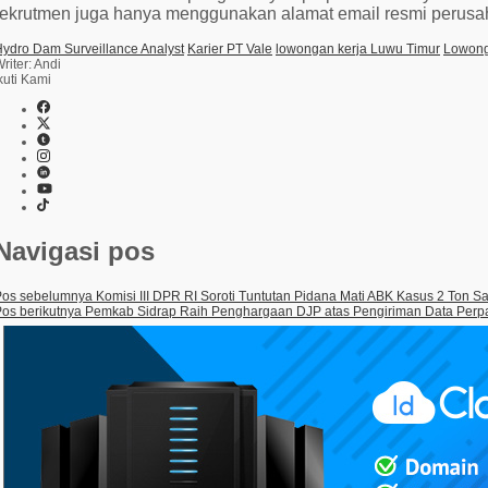
rekrutmen juga hanya menggunakan alamat email resmi peru
ydro Dam Surveillance Analyst
Karier PT Vale
lowongan kerja Luwu Timur
Lowong
riter: Andi
kuti Kami
Navigasi pos
Pos sebelumnya
Komisi III DPR RI Soroti Tuntutan Pidana Mati ABK Kasus 2 Ton Sa
os berikutnya
Pemkab Sidrap Raih Penghargaan DJP atas Pengiriman Data Perp