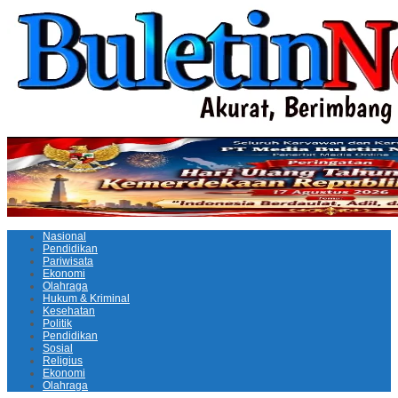
Nasional
Pendidikan
Pariwisata
Ekonomi
Olahraga
Hukum & Kriminal
Kesehatan
Politik
Pendidikan
Sosial
Religius
Ekonomi
Olahraga