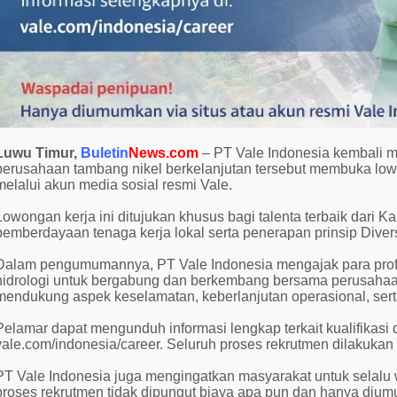
Luwu Timur,
Buletin
News.com
– PT Vale Indonesia kembali m
perusahaan tambang nikel berkelanjutan tersebut membuka lo
melalui akun media sosial resmi Vale.
Lowongan kerja ini ditujukan khusus bagi talenta terbaik dar
pemberdayaan tenaga kerja lokal serta penerapan prinsip Divers
Dalam pengumumannya, PT Vale Indonesia mengajak para prof
hidrologi untuk bergabung dan berkembang bersama perusahaan.
mendukung aspek keselamatan, keberlanjutan operasional, sert
Pelamar dapat mengunduh informasi lengkap terkait kualifikasi d
vale.com/indonesia/career. Seluruh proses rekrutmen dilakukan 
PT Vale Indonesia juga mengingatkan masyarakat untuk sela
proses rekrutmen tidak dipungut biaya apa pun dan hanya diumum