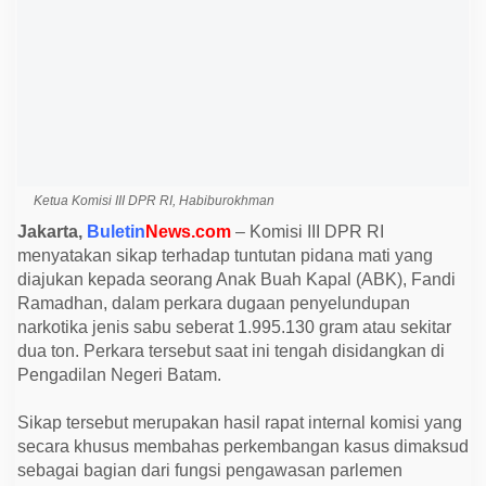
i
T
u
n
t
u
t
a
n
P
i
d
a
Ketua Komisi III DPR RI, Habiburokhman
n
Jakarta,
Buletin
News.com
– Komisi III DPR RI
a
M
menyatakan sikap terhadap tuntutan pidana mati yang
a
diajukan kepada seorang Anak Buah Kapal (ABK), Fandi
t
i
Ramadhan, dalam perkara dugaan penyelundupan
A
narkotika jenis sabu seberat 1.995.130 gram atau sekitar
B
K
dua ton. Perkara tersebut saat ini tengah disidangkan di
K
Pengadilan Negeri Batam.
a
s
u
Sikap tersebut merupakan hasil rapat internal komisi yang
s
2
secara khusus membahas perkembangan kasus dimaksud
T
sebagai bagian dari fungsi pengawasan parlemen
o