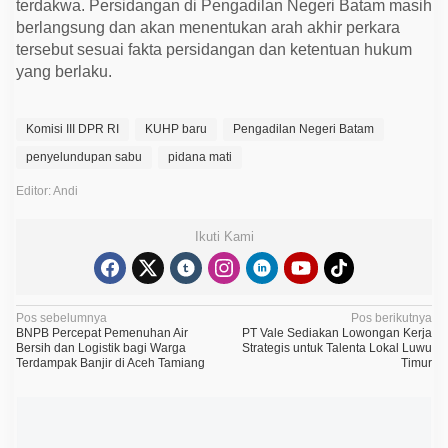
terdakwa. Persidangan di Pengadilan Negeri Batam masih
berlangsung dan akan menentukan arah akhir perkara
tersebut sesuai fakta persidangan dan ketentuan hukum
yang berlaku.
Komisi III DPR RI
KUHP baru
Pengadilan Negeri Batam
penyelundupan sabu
pidana mati
Editor: Andi
Ikuti Kami
N
Pos sebelumnya
Pos berikutnya
BNPB Percepat Pemenuhan Air
PT Vale Sediakan Lowongan Kerja
a
Bersih dan Logistik bagi Warga
Strategis untuk Talenta Lokal Luwu
Terdampak Banjir di Aceh Tamiang
Timur
v
i
g