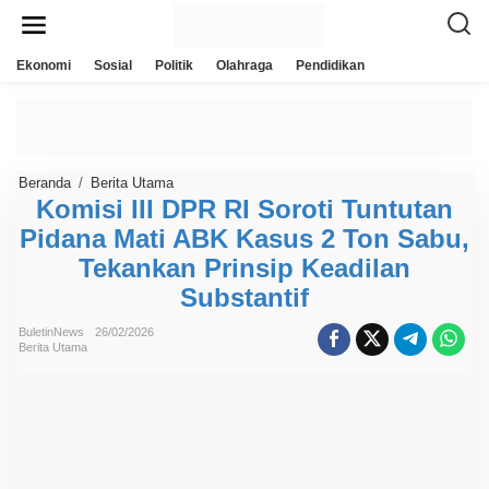
L
e
w
a
Ekonomi
Sosial
Politik
Olahraga
Pendidikan
t
i
k
e
k
o
n
Beranda
/
Berita Utama
K
t
o
Komisi III DPR RI Soroti Tuntutan
e
m
n
Pidana Mati ABK Kasus 2 Ton Sabu,
i
s
Tekankan Prinsip Keadilan
i
I
Substantif
I
I
D
BuletinNews
26/02/2026
P
Berita Utama
R
R
I
S
o
r
o
t