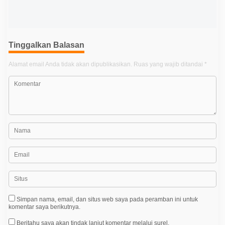
a
s
i
p
Tinggalkan Balasan
o
Alamat email Anda tidak akan dipublikasikan.
Ruas yang wajib ditandai
*
s
Simpan nama, email, dan situs web saya pada peramban ini untuk
komentar saya berikutnya.
Beritahu saya akan tindak lanjut komentar melalui surel.