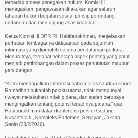
n
terhadap proses penegakan hukum. Komisi III
S
menegaskan, pengawasan dilakukan agar seluruh
a
tahapan hukum berjalan sesuai prinsip perundang-
b
u
undangan dan menjunjung asas keadilan.
,
T
e
Ketua Komisi III DPR RI, Habiburokhman, menjelaskan
k
perhatian lembaganya didasarkan pada sejumlah
a
n
informasi yang diperoleh selama pendalaman perkara.
k
Menurutnya, terdapat beberapa aspek penting yang patut
a
n
menjadi pertimbangan dalam proses penuntutan maupun
P
persidangan.
r
i
n
“Kami mendapatkan informasi bahwa jelas saudara Fandi
s
i
Ramadhan bukanlah pelaku utama, tidak mempunyai
p
riwayat melakukan tindak pidana, dan sudah berupaya
K
e
mengingatkan tentang potensi terjadinya pidana,” ujar
a
Habiburokhman dalam konferensi pers di Gedung
d
Nusantara III, Kompleks Parlemen, Senayan, Jakarta,
i
l
Senin (23/2/2026).
a
n
S
Legislator dari Fraksi Partai Gerindra itu menekankan