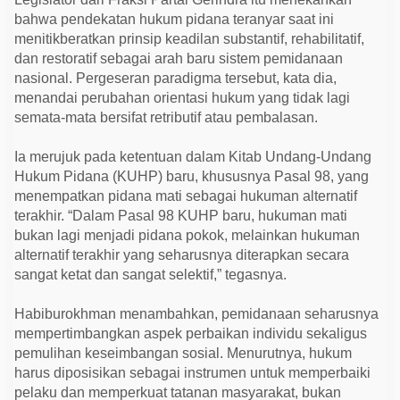
u
bahwa pendekatan hukum pidana teranyar saat ini
b
s
menitikberatkan prinsip keadilan substantif, rehabilitatif,
t
dan restoratif sebagai arah baru sistem pemidanaan
a
n
nasional. Pergeseran paradigma tersebut, kata dia,
t
menandai perubahan orientasi hukum yang tidak lagi
i
f
semata-mata bersifat retributif atau pembalasan.
Ia merujuk pada ketentuan dalam Kitab Undang-Undang
Hukum Pidana (KUHP) baru, khususnya Pasal 98, yang
menempatkan pidana mati sebagai hukuman alternatif
terakhir. “Dalam Pasal 98 KUHP baru, hukuman mati
bukan lagi menjadi pidana pokok, melainkan hukuman
alternatif terakhir yang seharusnya diterapkan secara
sangat ketat dan sangat selektif,” tegasnya.
Habiburokhman menambahkan, pemidanaan seharusnya
mempertimbangkan aspek perbaikan individu sekaligus
pemulihan keseimbangan sosial. Menurutnya, hukum
harus diposisikan sebagai instrumen untuk memperbaiki
pelaku dan memperkuat tatanan masyarakat, bukan