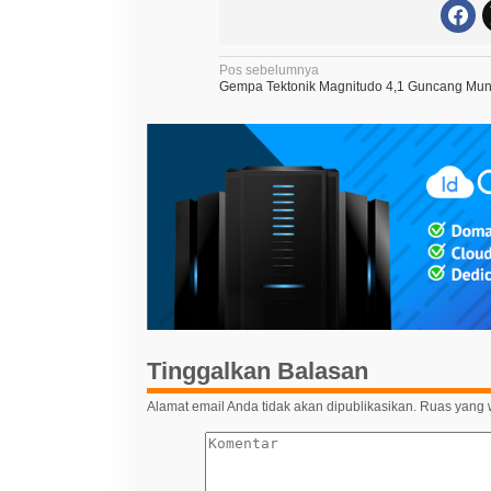
N
Pos sebelumnya
Gempa Tektonik Magnitudo 4,1 Guncang Mu
a
v
i
g
a
s
i
p
o
s
Tinggalkan Balasan
Alamat email Anda tidak akan dipublikasikan.
Ruas yang w