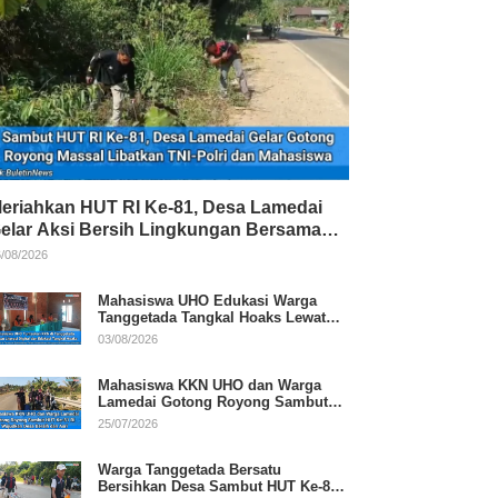
eriahkan HUT RI Ke-81, Desa Lamedai
elar Aksi Bersih Lingkungan Bersama
NI-Polri
/08/2026
Mahasiswa UHO Edukasi Warga
Tanggetada Tangkal Hoaks Lewat
Program Literasi
03/08/2026
Mahasiswa KKN UHO dan Warga
Lamedai Gotong Royong Sambut
HUT Ke-81 RI
25/07/2026
Warga Tanggetada Bersatu
Bersihkan Desa Sambut HUT Ke-81