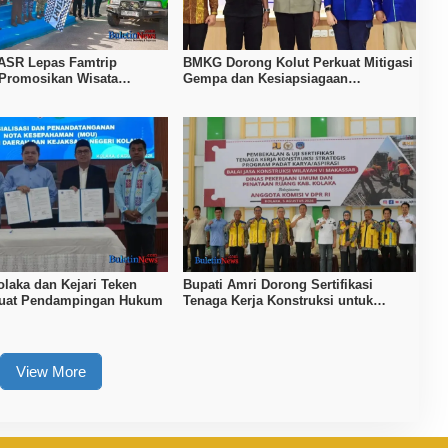
ASR Lepas Famtrip
BMKG Dorong Kolut Perkuat Mitigasi
 Promosikan Wisata
Gempa dan Kesiapsiagaan
Kolaka, dan Koltim
Masyarakat
laka dan Kejari Teken
Bupati Amri Dorong Sertifikasi
kuat Pendampingan Hukum
Tenaga Kerja Konstruksi untuk
Tingkatkan Daya Saing SDM Kolaka
View More