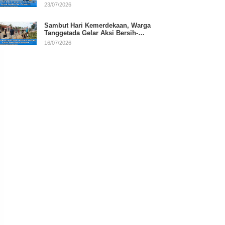
RI
23/07/2026
Sambut Hari Kemerdekaan, Warga
Tanggetada Gelar Aksi Bersih-
Bersih Desa
16/07/2026