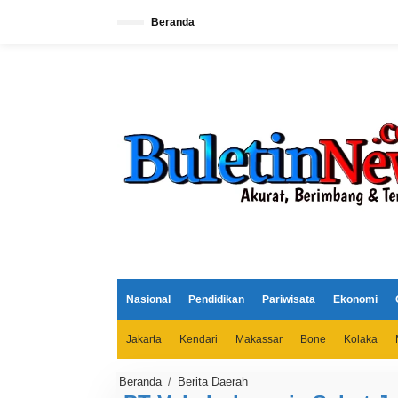
L
e
Beranda
w
a
t
i
k
e
k
o
n
t
e
n
Nasional
Pendidikan
Pariwisata
Ekonomi
Jakarta
Kendari
Makassar
Bone
Kolaka
Beranda
/
Berita Daerah
P
T