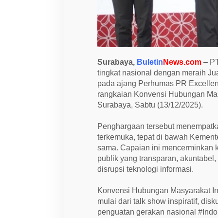
e
l
l
e
n
c
e
A
Surabaya,
Buletin
News.com
– PT
w
a
tingkat nasional dengan meraih J
r
pada ajang Perhumas PR Excellen
d
rangkaian Konvensi Hubungan Masy
s
2
Surabaya, Sabtu (13/12/2025).
0
2
5
Penghargaan tersebut menempatka
d
terkemuka, tepat di bawah Kement
i
S
sama. Capaian ini mencerminkan 
u
publik yang transparan, akuntabel,
r
a
disrupsi teknologi informasi.
b
a
y
Konvensi Hubungan Masyarakat In
a
mulai dari talk show inspiratif, dis
penguatan gerakan nasional #Indo