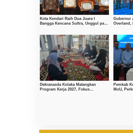
Kota Kendari Raih Dua Juara I
Gubernur 
Bangga Kencana Sultra, Unggul pada
Overland,
Pelayanan MOW dan Data Keluarga
Bombana, 
Dekranasda Kolaka Matangkan
Pemkab Ko
Program Kerja 2027, Fokus
MoU, Per
Tingkatkan Daya Saing Kerajinan
Lokal