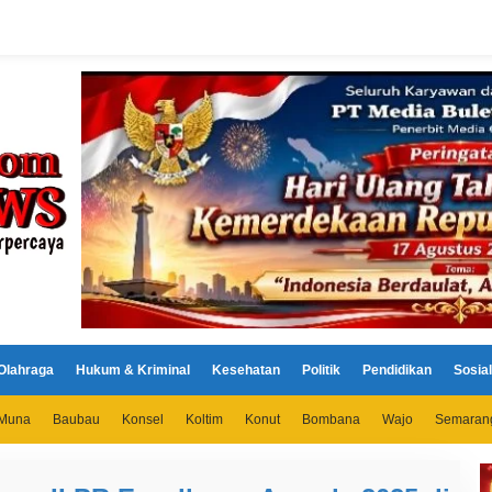
Olahraga
Hukum & Kriminal
Kesehatan
Politik
Pendidikan
Sosial
Muna
Baubau
Konsel
Koltim
Konut
Bombana
Wajo
Semaran