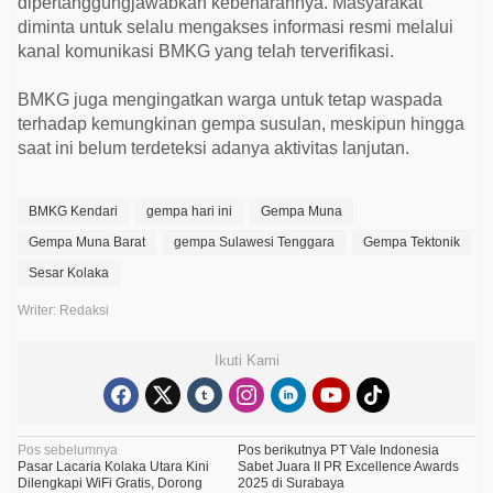
dipertanggungjawabkan kebenarannya. Masyarakat
diminta untuk selalu mengakses informasi resmi melalui
kanal komunikasi BMKG yang telah terverifikasi.
BMKG juga mengingatkan warga untuk tetap waspada
terhadap kemungkinan gempa susulan, meskipun hingga
saat ini belum terdeteksi adanya aktivitas lanjutan.
BMKG Kendari
gempa hari ini
Gempa Muna
Gempa Muna Barat
gempa Sulawesi Tenggara
Gempa Tektonik
Sesar Kolaka
Writer: Redaksi
Ikuti Kami
N
Pos sebelumnya
Pos berikutnya
PT Vale Indonesia
Pasar Lacaria Kolaka Utara Kini
Sabet Juara II PR Excellence Awards
a
Dilengkapi WiFi Gratis, Dorong
2025 di Surabaya