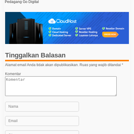
Pedagang Go Digital
v
i
g
a
s
i
p
Tinggalkan Balasan
o
Alamat email Anda tidak akan dipublikasikan.
Ruas yang wajib ditandai
*
s
Komentar