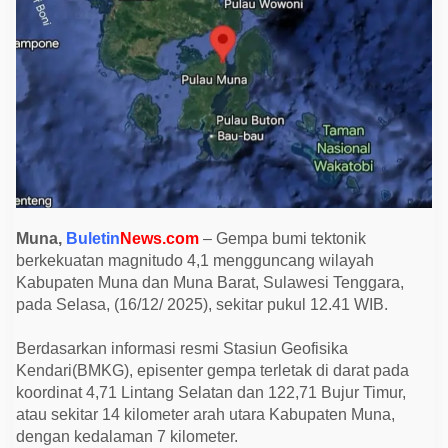
M
a
g
n
i
t
u
d
o
4
,
1
G
u
n
c
Muna,
Buletin
News.com
– Gempa bumi tektonik
a
n
berkekuatan magnitudo 4,1 mengguncang wilayah
g
Kabupaten Muna dan Muna Barat, Sulawesi Tenggara,
M
pada Selasa, (16/12/ 2025), sekitar pukul 12.41 WIB.
u
n
a
Berdasarkan informasi resmi Stasiun Geofisika
d
a
Kendari(BMKG), episenter gempa terletak di darat pada
n
koordinat 4,71 Lintang Selatan dan 122,71 Bujur Timur,
M
u
atau sekitar 14 kilometer arah utara Kabupaten Muna,
b
dengan kedalaman 7 kilometer.
a