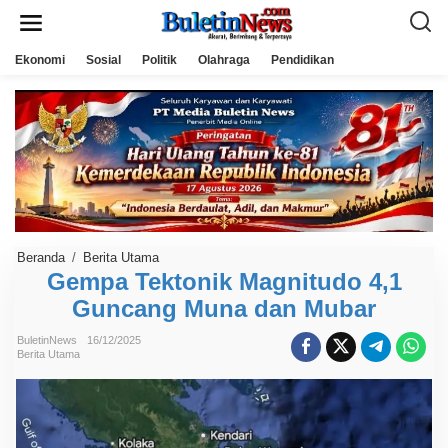
L
e
w
a
Ekonomi
Sosial
Politik
Olahraga
Pendidikan
t
i
k
e
k
o
n
t
e
n
Beranda
/
Berita Utama
G
e
Gempa Tektonik Magnitudo 4,1
m
Guncang Muna dan Mubar
p
a
T
BuletinNews
16/12/2025
e
Berita Utama
k
t
o
n
i
k