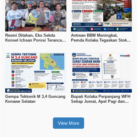
Resmi Ditahan, Eks Sekda
Antrean BBM Meningkat,
Konsel Ichsan Porosi Terancam
Pemda Kolaka Tegaskan Stok
5 Tahun Penjara
Pertalite dan Pertamax Aman
Gempa Tektonik M 3,4 Guncang
Bupati Kolaka Perpanjang WFH
Konawe Selatan
Setiap Jumat, Apel Pagi dan
Sore ASN Diaktifkan Kembali
View More