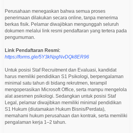
L
e
g
Perusahaan menegaskan bahwa semua proses
a
penerimaan dilakukan secara online, tanpa menerima
l
berkas fisik. Pelamar diwajibkan mengunggah seluruh
d
i
dokumen melalui link resmi pendaftaran yang tertera pada
K
pengumuman.
a
b
u
Link Pendaftaran Resmi:
p
a
https://forms.gle/5Y3kNpgNvDQk8ER96
t
e
n
Untuk posisi Staf Recruitment dan Evaluasi, kandidat
K
harus memiliki pendidikan S1 Psikologi, berpengalaman
o
l
minimal satu tahun di bidang rekrutmen, terampil
a
mengoperasikan Microsoft Office, serta mampu mengelola
k
a
alat asesmen psikologi. Sedangkan untuk posisi Staf
Legal, pelamar diwajibkan memiliki minimal pendidikan
S1 Hukum (diutamakan Hukum Bisnis/Perdata),
memahami hukum perusahaan dan kontrak, serta memiliki
pengalaman kerja 1–2 tahun.