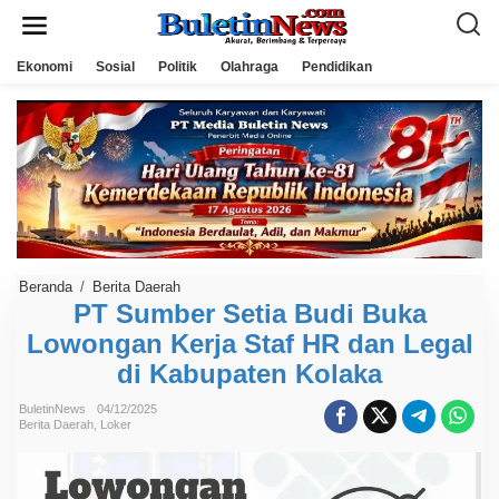
L
e
w
a
Ekonomi
Sosial
Politik
Olahraga
Pendidikan
t
i
k
e
k
o
n
t
e
n
Beranda
/
Berita Daerah
P
T
PT Sumber Setia Budi Buka
S
Lowongan Kerja Staf HR dan Legal
u
m
di Kabupaten Kolaka
b
e
r
BuletinNews
04/12/2025
S
Berita Daerah
,
Loker
e
t
i
a