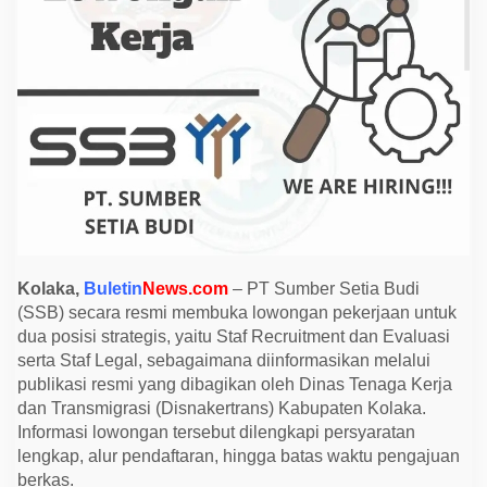
B
u
d
i
B
u
k
a
L
o
w
o
n
g
a
n
K
e
Kolaka,
Buletin
News.com
– PT Sumber Setia Budi
r
(SSB) secara resmi membuka lowongan pekerjaan untuk
j
a
dua posisi strategis, yaitu Staf Recruitment dan Evaluasi
S
serta Staf Legal, sebagaimana diinformasikan melalui
t
a
publikasi resmi yang dibagikan oleh Dinas Tenaga Kerja
f
dan Transmigrasi (Disnakertrans) Kabupaten Kolaka.
H
R
Informasi lowongan tersebut dilengkapi persyaratan
d
lengkap, alur pendaftaran, hingga batas waktu pengajuan
a
n
berkas.