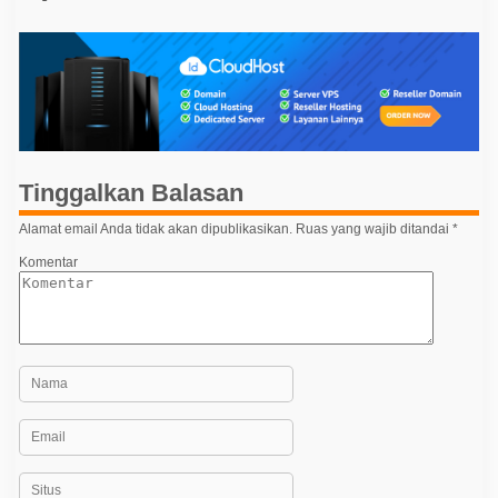
v
i
g
a
s
i
p
Tinggalkan Balasan
o
Alamat email Anda tidak akan dipublikasikan.
Ruas yang wajib ditandai
*
s
Komentar