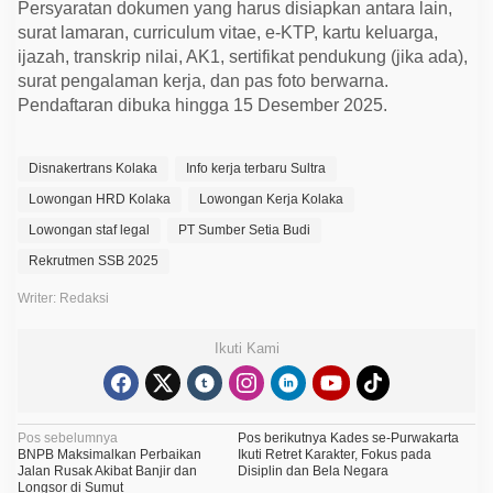
Persyaratan dokumen yang harus disiapkan antara lain,
surat lamaran, curriculum vitae, e-KTP, kartu keluarga,
ijazah, transkrip nilai, AK1, sertifikat pendukung (jika ada),
surat pengalaman kerja, dan pas foto berwarna.
Pendaftaran dibuka hingga 15 Desember 2025.
Disnakertrans Kolaka
Info kerja terbaru Sultra
Lowongan HRD Kolaka
Lowongan Kerja Kolaka
Lowongan staf legal
PT Sumber Setia Budi
Rekrutmen SSB 2025
Writer: Redaksi
Ikuti Kami
N
Pos sebelumnya
Pos berikutnya
Kades se-Purwakarta
BNPB Maksimalkan Perbaikan
Ikuti Retret Karakter, Fokus pada
a
Jalan Rusak Akibat Banjir dan
Disiplin dan Bela Negara
Longsor di Sumut