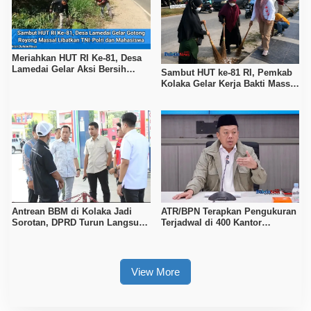
Meriahkan HUT RI Ke-81, Desa
Lamedai Gelar Aksi Bersih
Sambut HUT ke-81 RI, Pemkab
Lingkungan Bersama TNI-Polri
Kolaka Gelar Kerja Bakti Massal
di Seluruh Wilayah
Antrean BBM di Kolaka Jadi
ATR/BPN Terapkan Pengukuran
Sorotan, DPRD Turun Langsung
Terjadwal di 400 Kantor
ke Depot Pertamina
Pertanahan, Waktu Tunggu
Maksimal Tujuh Hari
View More