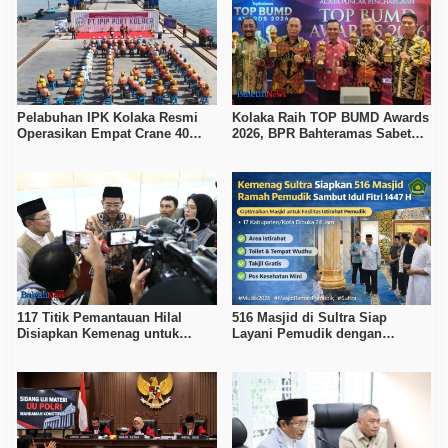
Pelabuhan IPK Kolaka Resmi
Kolaka Raih TOP BUMD Awards
Operasikan Empat Crane 40
2026, BPR Bahteramas Sabet
Ton, Perkuat Logistik Kawasan
Bintang 4
Industri
117 Titik Pemantauan Hilal
516 Masjid di Sultra Siap
Disiapkan Kemenag untuk
Layani Pemudik dengan
Tentukan 1 Syawal 1447 H
Fasilitas Ibadah dan Istirahat