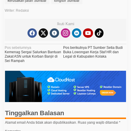
kerusakan jalan Sumbar
longsor Sumbar
Writer: Redaksi
Ikuti Kami
N
Pos sebelumnya
Pos berikutnya
PT Sumber Setia Budi
Kemenag Sergai Salurkan Bantuan
Buka Lowongan Kerja Staf HR dan
a
Zakat ASN untuk Korban Banjir di
Legal di Kabupaten Kolaka
Sei Rampah
v
i
g
a
s
i
p
Tinggalkan Balasan
o
Alamat email Anda tidak akan dipublikasikan.
Ruas yang wajib ditandai
*
s