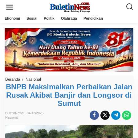
L
e
w
a
Ekonomi
Sosial
Politik
Olahraga
Pendidikan
t
i
k
e
k
o
n
t
e
n
Beranda
/
Nasional
B
N
BNPB Maksimalkan Perbaikan Jalan
P
Rusak Akibat Banjir dan Longsor di
B
M
Sumut
a
k
s
BuletinNews
04/12/2025
i
Nasional
m
a
l
k