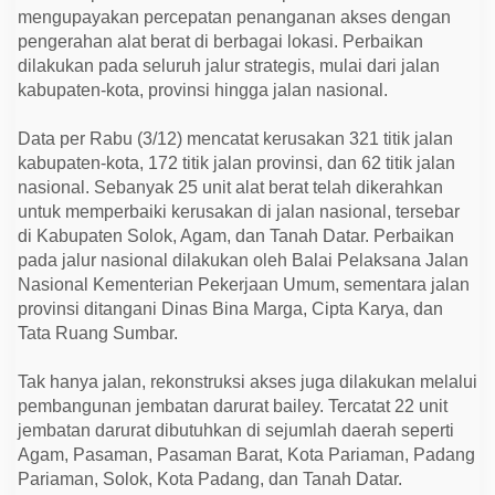
j
mengupayakan percepatan penanganan akses dengan
i
r
pengerahan alat berat di berbagai lokasi. Perbaikan
d
dilakukan pada seluruh jalur strategis, mulai dari jalan
a
kabupaten-kota, provinsi hingga jalan nasional.
n
L
o
Data per Rabu (3/12) mencatat kerusakan 321 titik jalan
n
g
kabupaten-kota, 172 titik jalan provinsi, dan 62 titik jalan
s
nasional. Sebanyak 25 unit alat berat telah dikerahkan
o
r
untuk memperbaiki kerusakan di jalan nasional, tersebar
d
di Kabupaten Solok, Agam, dan Tanah Datar. Perbaikan
i
S
pada jalur nasional dilakukan oleh Balai Pelaksana Jalan
u
Nasional Kementerian Pekerjaan Umum, sementara jalan
m
u
provinsi ditangani Dinas Bina Marga, Cipta Karya, dan
t
Tata Ruang Sumbar.
Tak hanya jalan, rekonstruksi akses juga dilakukan melalui
pembangunan jembatan darurat bailey. Tercatat 22 unit
jembatan darurat dibutuhkan di sejumlah daerah seperti
Agam, Pasaman, Pasaman Barat, Kota Pariaman, Padang
Pariaman, Solok, Kota Padang, dan Tanah Datar.