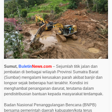
a
n
P
e
r
b
a
i
k
a
n
J
a
l
a
n
R
u
Sumut,
Buletin
News.com
– Sejumlah titik jalan dan
s
jembatan di berbagai wilayah Provinsi Sumatra Barat
a
k
(Sumbar) mengalami kerusakan parah akibat banjir dan
A
longsor sejak beberapa hari terakhir. Kondisi ini
k
i
menghambat penanganan darurat, terutama dalam
b
pendistribusian bantuan kepada masyarakat terdampak.
a
t
B
Badan Nasional Penanggulangan Bencana (BNPB)
a
n
bersama pemerintah daerah kabupaten/kota terus