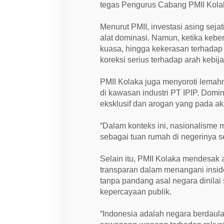
h
tegas Pengurus Cabang PMII Kola
K
a
l
Menurut PMII, investasi asing se
a
alat dominasi. Namun, ketika keb
h
d
kuasa, hingga kekerasan terhadap 
i
koreksi serius terhadap arah kebija
N
e
g
PMII Kolaka juga menyoroti lema
e
r
di kawasan industri PT IPIP. Domin
i
eksklusif dan arogan yang pada akh
S
e
n
“Dalam konteks ini, nasionalisme 
d
i
sebagai tuan rumah di negerinya sen
r
i
Selain itu, PMII Kolaka mendesak 
transparan dalam menangani insid
tanpa pandang asal negara dinila
kepercayaan publik.
“Indonesia adalah negara berdaula