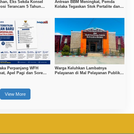
ahan, Eks Sekda Konsel
Antrean BBM Meningkat, Pemda
rosi Terancam 5 Tahun
Kolaka Tegaskan Stok Pertalite dan
Pertamax Aman
laka Perpanjang WFH
Warga Keluhkan Lambatnya
at, Apel Pagi dan Sore
Pelayanan di Mal Pelayanan Publik
ifkan Kembali
Kolaka
View More