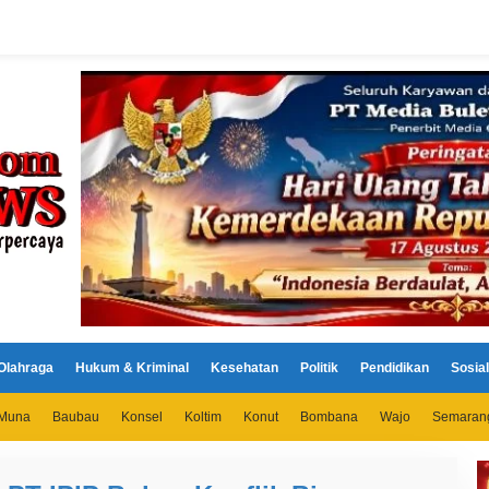
Olahraga
Hukum & Kriminal
Kesehatan
Politik
Pendidikan
Sosial
Muna
Baubau
Konsel
Koltim
Konut
Bombana
Wajo
Semaran