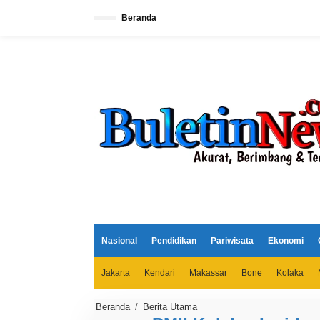
L
e
Beranda
w
a
t
i
k
e
k
o
n
t
e
n
Nasional
Pendidikan
Pariwisata
Ekonomi
Jakarta
Kendari
Makassar
Bone
Kolaka
Beranda
/
Berita Utama
P
M