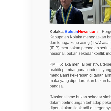
f
l
i
k
B
i
a
s
Kolaka,
Buletin
News.com
– Perg
a
,
Kabupaten Kolaka menegaskan bahw
N
dan tenaga kerja asing (TKA) asal
a
(IPIP) merupakan persoalan seri
s
i
nasional, bukan sekadar konflik ind
o
n
a
PMII Kolaka menilai peristiwa ter
l
praktik pembangunan industri yang 
i
s
mengalami kekerasan di tanah airnya
m
maka yang dipertaruhkan bukan ha
e
T
bangsa.
a
k
B
“Nasionalisme bukan sekadar simbol
o
dalam perlindungan terhadap pekerj
l
e
diperlakukan tidak adil di negerin