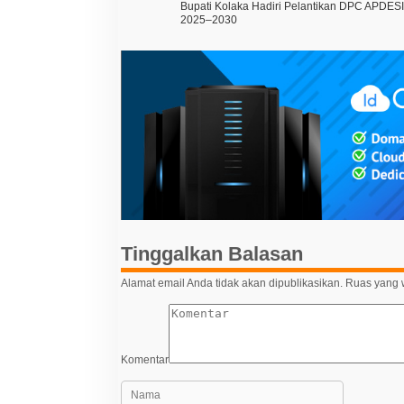
Bupati Kolaka Hadiri Pelantikan DPC APDESI
a
2025–2030
v
i
g
a
s
i
p
o
s
Tinggalkan Balasan
Alamat email Anda tidak akan dipublikasikan.
Ruas yang w
Komentar