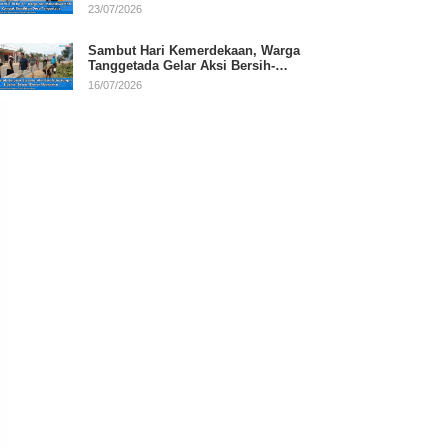
RI
23/07/2026
Sambut Hari Kemerdekaan, Warga
Tanggetada Gelar Aksi Bersih-
Bersih Desa
16/07/2026