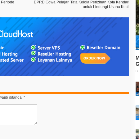
 Periode
DPRD Gowa Pelajari Tata Kelola Perizinan Kota Kendari
untuk Lindungi Usaha Kecil
M
G
T
06
ajib ditandai
*