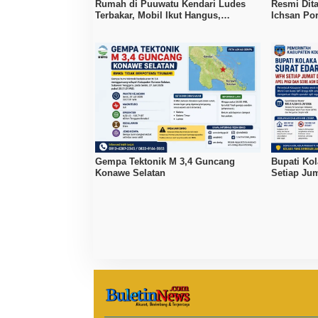
Rumah di Puuwatu Kendari Ludes
Resmi Dit
Terbakar, Mobil Ikut Hangus,
Ichsan Po
Kerugian Capai Rp500 Juta
Penjara
Gempa Tektonik M 3,4 Guncang
Bupati Ko
Konawe Selatan
Setiap Jum
ASN Diakt