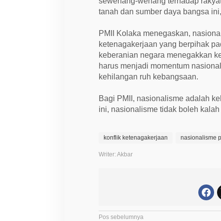
sewenang-wenang terhadap rakyat In
tanah dan sumber daya bangsa ini,
PMII Kolaka menegaskan, nasionali
ketenagakerjaan yang berpihak pada
keberanian negara menegakkan keadi
harus menjadi momentum nasional
kehilangan ruh kebangsaan.
Bagi PMII, nasionalisme adalah k
ini, nasionalisme tidak boleh kalah 
konflik ketenagakerjaan
nasionalisme 
Writer: Akbar
N
Pos sebelumnya