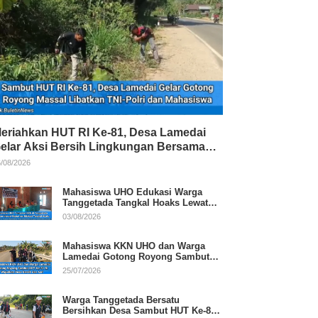
eriahkan HUT RI Ke-81, Desa Lamedai
elar Aksi Bersih Lingkungan Bersama
NI-Polri
/08/2026
Mahasiswa UHO Edukasi Warga
Tanggetada Tangkal Hoaks Lewat
Program Literasi
03/08/2026
Mahasiswa KKN UHO dan Warga
Lamedai Gotong Royong Sambut
HUT Ke-81 RI
25/07/2026
Warga Tanggetada Bersatu
Bersihkan Desa Sambut HUT Ke-81