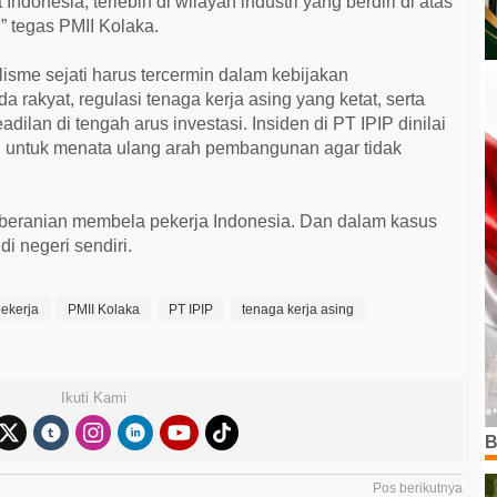
donesia, terlebih di wilayah industri yang berdiri di atas
” tegas PMII Kolaka.
sme sejati harus tercermin dalam kebijakan
 rakyat, regulasi tenaga kerja asing yang ketat, serta
lan di tengah arus investasi. Insiden di PT IPIP dinilai
 untuk menata ulang arah pembangunan agar tidak
eberanian membela pekerja Indonesia. Dan dalam kasus
di negeri sendiri.
pekerja
PMII Kolaka
PT IPIP
tenaga kerja asing
Ikuti Kami
B
Pos berikutnya