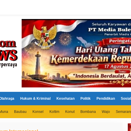
Olahraga
Hukum & Kriminal
Kesehatan
Politik
Pendidikan
Sosial
Muna
Baubau
Konsel
Koltim
Konut
Bombana
Wajo
Semaran