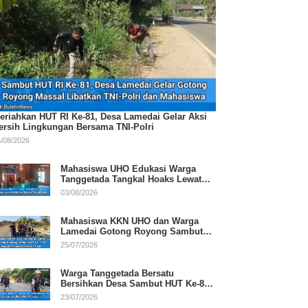
eriahkan HUT RI Ke-81, Desa Lamedai Gelar Aksi
ersih Lingkungan Bersama TNI-Polri
/08/2026
Mahasiswa UHO Edukasi Warga
Tanggetada Tangkal Hoaks Lewat
Program Literasi
03/08/2026
Mahasiswa KKN UHO dan Warga
Lamedai Gotong Royong Sambut
HUT Ke-81 RI
25/07/2026
Warga Tanggetada Bersatu
Bersihkan Desa Sambut HUT Ke-81
RI
23/07/2026