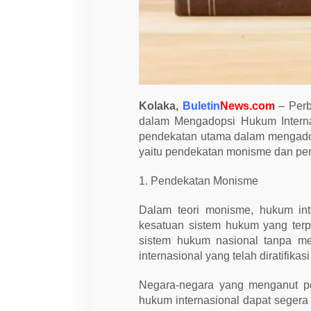
n
d
o
n
e
s
i
a
d
a
Kolaka,
Buletin
News.com
– Perb
l
dalam Mengadopsi Hukum Interna
a
m
pendekatan utama dalam mengadop
M
yaitu pendekatan monisme dan pen
e
n
g
1. Pendekatan Monisme
a
d
o
Dalam teori monisme, hukum int
p
kesatuan sistem hukum yang terp
s
i
sistem hukum nasional tanpa mem
H
internasional yang telah diratifika
u
k
u
Negara-negara yang menganut pe
m
hukum internasional dapat segera
I