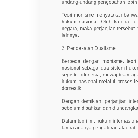
n
undang-undang pengesahan lebih l
t
e
r
Teori monisme menyatakan bahwa h
n
hukum nasional. Oleh karena itu, j
a
s
negara, maka perjanjian tersebut
i
lainnya.
o
n
a
2. Pendekatan Dualisme
l
Berbeda dengan monisme, teori
nasional sebagai dua sistem huk
seperti Indonesia, mewajibkan ag
hukum nasional melalui proses leg
domestik.
Dengan demikian, perjanjian inte
sebelum disahkan dan diundangkan
Dalam teori ini, hukum internasio
tanpa adanya pengaturan atau rat