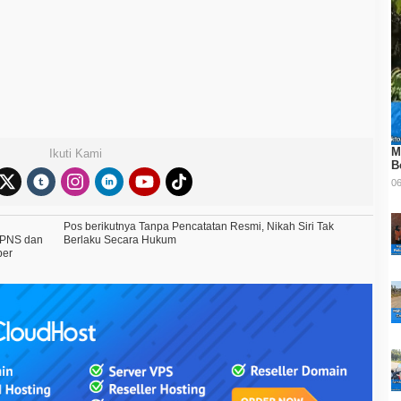
M
Ikuti Kami
B
06
Pos berikutnya
Tanpa Pencatatan Resmi, Nikah Siri Tak
CPNS dan
Berlaku Secara Hukum
ber