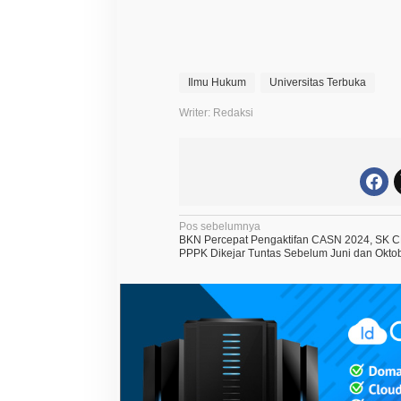
Ilmu Hukum
Universitas Terbuka
Writer: Redaksi
N
Pos sebelumnya
BKN Percepat Pengaktifan CASN 2024, SK 
a
PPPK Dikejar Tuntas Sebelum Juni dan Okto
v
i
g
a
s
i