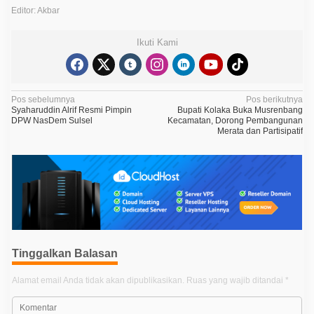
Editor: Akbar
Ikuti Kami
N
Pos sebelumnya
Pos berikutnya
Syaharuddin Alrif Resmi Pimpin
Bupati Kolaka Buka Musrenbang
a
DPW NasDem Sulsel
Kecamatan, Dorong Pembangunan
Merata dan Partisipatif
v
i
g
a
s
i
p
Tinggalkan Balasan
o
Alamat email Anda tidak akan dipublikasikan.
Ruas yang wajib ditandai
*
s