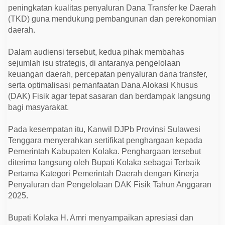
l
peningkatan kualitas penyaluran Dana Transfer ke Daerah
a
a
(TKD) guna mendukung pembangunan dan perekonomian
n
daerah.
D
A
K
Dalam audiensi tersebut, kedua pihak membahas
F
sejumlah isu strategis, di antaranya pengelolaan
i
s
keuangan daerah, percepatan penyaluran dana transfer,
i
serta optimalisasi pemanfaatan Dana Alokasi Khusus
k
2
(DAK) Fisik agar tepat sasaran dan berdampak langsung
0
bagi masyarakat.
2
5
Pada kesempatan itu, Kanwil DJPb Provinsi Sulawesi
Tenggara menyerahkan sertifikat penghargaan kepada
Pemerintah Kabupaten Kolaka. Penghargaan tersebut
diterima langsung oleh Bupati Kolaka sebagai Terbaik
Pertama Kategori Pemerintah Daerah dengan Kinerja
Penyaluran dan Pengelolaan DAK Fisik Tahun Anggaran
2025.
Bupati Kolaka H. Amri menyampaikan apresiasi dan