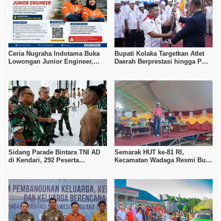
Ceria Nugraha Indotama Buka
Bupati Kolaka Targetkan Atlet
Lowongan Junior Engineer,
Daerah Berprestasi hingga PON
Penempatan di Kolaka
dan Internasional
Sidang Parade Bintara TNI AD
Semarak HUT ke-81 RI,
di Kendari, 292 Peserta
Kecamatan Wadaga Resmi Buka
Diingatkan Waspada Janji
Porseni Setelah Vakum Tujuh
Kelulusan Berbayar
Tahun