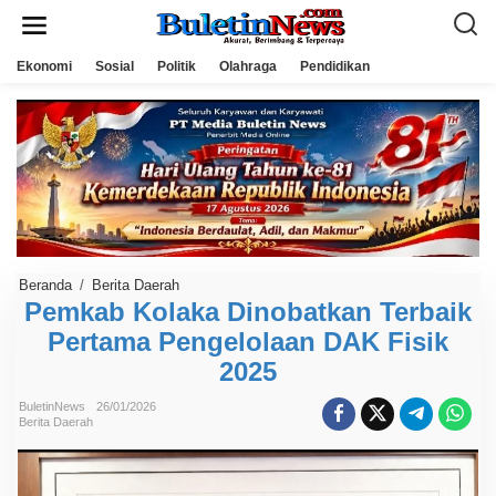
L
e
w
a
Ekonomi
Sosial
Politik
Olahraga
Pendidikan
t
i
k
e
k
o
n
t
e
n
Beranda
/
Berita Daerah
P
e
Pemkab Kolaka Dinobatkan Terbaik
m
Pertama Pengelolaan DAK Fisik
k
a
2025
b
K
o
BuletinNews
26/01/2026
l
Berita Daerah
a
k
a
D