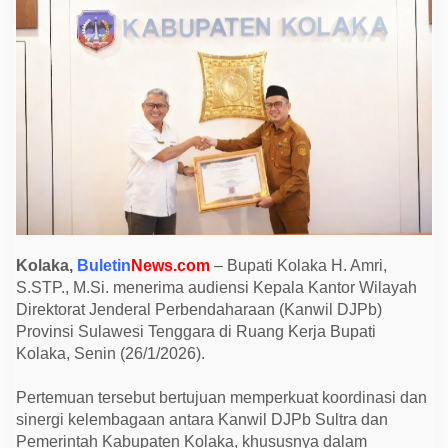
i
n
o
b
a
t
k
a
n
T
e
r
b
a
i
k
P
e
Kolaka,
Buletin
News.com
– Bupati Kolaka H. Amri,
r
S.STP., M.Si. menerima audiensi Kepala Kantor Wilayah
t
a
Direktorat Jenderal Perbendaharaan (Kanwil DJPb)
m
Provinsi Sulawesi Tenggara di Ruang Kerja Bupati
a
P
Kolaka, Senin (26/1/2026).
e
n
g
Pertemuan tersebut bertujuan memperkuat koordinasi dan
e
sinergi kelembagaan antara Kanwil DJPb Sultra dan
l
o
Pemerintah Kabupaten Kolaka, khususnya dalam